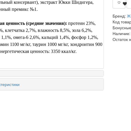
альный консервант), экстракт Юкки Шидигера,
нный премикс №1.
Бренд:
Ж
Код това
я ценность (средние значения):
протеин 23%,
Бонусные
, клетчатка 2,7%, влажность 8,5%, зола 6,2%,
Наличие:
 1,1%, омега-6 2,6%, кальций 1,4%, фосфор 1,2%,
Остаток 
мин 1100 мг/кг, таурин 1000 мг/кг, хондроитин 900
Энергетическая ценность: 3350 ккал/кг.
теристики