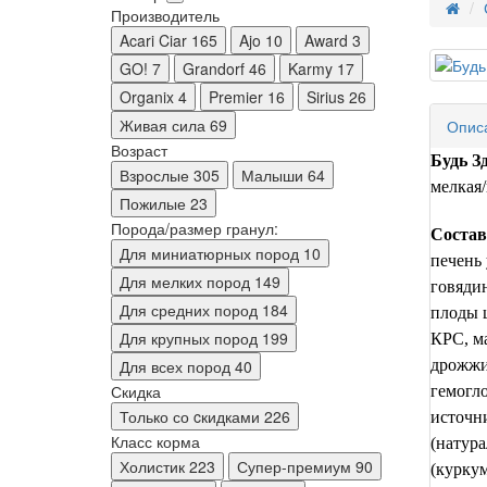
Производитель
Acari Ciar
165
Ajo
10
Award
3
GO!
7
Grandorf
46
Karmy
17
Organix
4
Premier
16
Sirius
26
Живая сила
69
Опис
Возраст
Будь З
Взрослые
305
Малыши
64
мелкая/
Пожилые
23
Порода/размер гранул:
Состав
Для миниатюрных пород
10
печень 
Для мелких пород
149
говядин
Для средних пород
184
плоды 
Для крупных пород
199
КРС, м
Для всех пород
40
дрожжи
Скидка
гемогло
Только со cкидками
226
источн
Класс корма
(натура
Холистик
223
Супер-премиум
90
(куркум