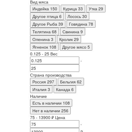
Вид мяса
Индейка
150
Курица
33
Утка
29
Другое птица
6
Лосось
30
Другое Рыба
39
Говядина
78
Телятина
68
Свинина
9
Оленина
3
Кролик
29
Ягненок
108
Другое мясо
5
0.125
-
25
Вес
-
Страна производства
Россия
297
Бельгия
62
Италия
3
Канада
6
Наличие
Есть в наличии
108
Нет в наличии
256
75
-
13900
₽
Цена
-
₽