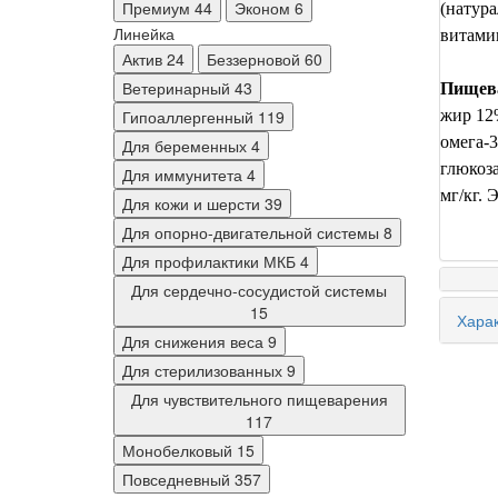
Премиум
44
Эконом
6
(натур
Линейка
витами
Актив
24
Беззерновой
60
Ветеринарный
43
Пищева
Гипоаллергенный
119
жир 12%
омега-3
Для беременных
4
глюкоза
Для иммунитета
4
мг/кг. 
Для кожи и шерсти
39
Для опорно-двигательной системы
8
Для профилактики МКБ
4
Для сердечно-сосудистой системы
15
Харак
Для снижения веса
9
Для стерилизованных
9
Для чувствительного пищеварения
117
Монобелковый
15
Повседневный
357