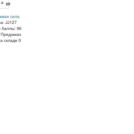
ивая сила
ра:
JJ127
 баллы:
96
Предзаказ
на складе
0