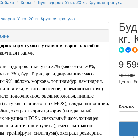
Собаки
Корм
Будь здоров. Утка. 20 кг. Крупная гранула
Буд
кг.
ание
доров корм сухой с уткой для взрослых собак
крупная гранула
9 59
:
дегидрированная утка 37% (мясо утки 30%,
утки 7%), бурый рис, дегидрированное мясо
10 100₽
Цена в б
ы 9%, яблоко, морковь, топинамбур, ламинария,
шиповника, масло лососевое, перемолотый хрящ
асло подсолнечное, овсяные хлопья, пивные
 (натуральный источник
MOS
), плоды шиповника,
Кол-во
бин, экстракт корня цикория (натуральный
ик инулина и
FOS
), свекольный жом, эхинацея
льный источник инулина), смесь экстрактов
ы, грейпфрута, сизигиума), экстракт розмарина