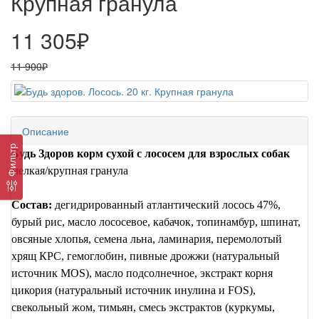
Крупная гранула
11 305₽
11 900₽
Описание
Фильтр
Будь Здоров корм сухой с лососем для взрослых собак
мелкая/крупная гранула
Состав:
дегидрированный атлантический лосось 47%,
бурый рис, масло лососевое, кабачок, топинамбур, шпинат,
овсяные хлопья, семена льна, ламинария, перемолотый
хрящ КРС, гемоглобин, пивные дрожжи (натуральный
источник
MOS
), масло подсолнечное, экстракт корня
цикория (натуральный источник инулина и
FOS
),
свекольный жом, тимьян, смесь экстрактов (куркумы,