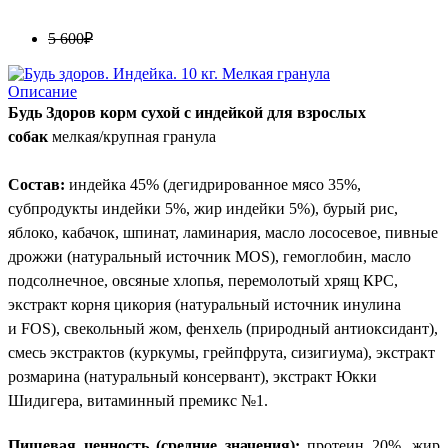
5 600₽
Описание
Будь Здоров корм сухой с индейкой для взрослых
собак
мелкая/крупная гранула
Состав:
индейка 45% (дегидрированное мясо 35%,
субпродукты индейки 5%, жир индейки 5%), бурый рис,
яблоко, кабачок, шпинат, ламинария, масло лососевое, пивные
дрожжи (натуральный источник
MOS
), гемоглобин, масло
подсолнечное, овсяные хлопья, перемолотый хрящ КРC,
экстракт корня цикория (натуральный источник инулина
и
FOS
), свекольный жом, фенхель (природный антиоксидант),
смесь экстрактов (куркумы, грейпфрута, сизигиума), экстракт
розмарина (натуральный консервант), экстракт Юкки
Шидигера, витаминный премикс №1.
Пищевая ценность (средние значения):
протеин 20%, жир