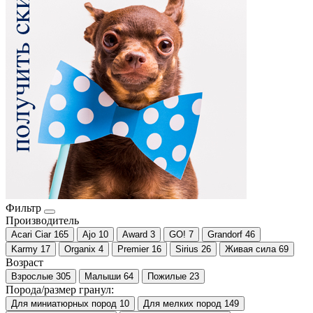
Фильтр
Производитель
Acari Ciar
165
Ajo
10
Award
3
GO!
7
Grandorf
46
Karmy
17
Organix
4
Premier
16
Sirius
26
Живая сила
69
Возраст
Взрослые
305
Малыши
64
Пожилые
23
Порода/размер гранул:
Для миниатюрных пород
10
Для мелких пород
149