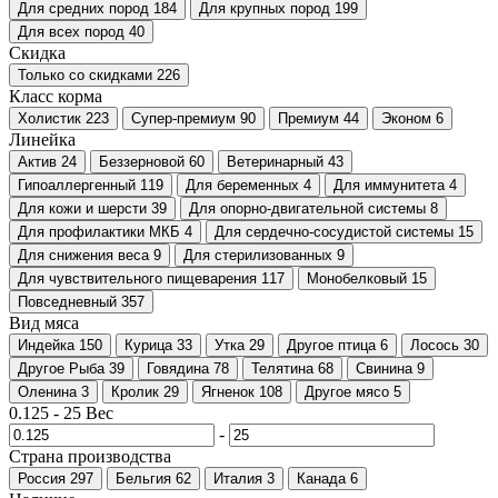
Для средних пород
184
Для крупных пород
199
Для всех пород
40
Скидка
Только со cкидками
226
Класс корма
Холистик
223
Супер-премиум
90
Премиум
44
Эконом
6
Линейка
Актив
24
Беззерновой
60
Ветеринарный
43
Гипоаллергенный
119
Для беременных
4
Для иммунитета
4
Для кожи и шерсти
39
Для опорно-двигательной системы
8
Для профилактики МКБ
4
Для сердечно-сосудистой системы
15
Для снижения веса
9
Для стерилизованных
9
Для чувствительного пищеварения
117
Монобелковый
15
Повседневный
357
Вид мяса
Индейка
150
Курица
33
Утка
29
Другое птица
6
Лосось
30
Другое Рыба
39
Говядина
78
Телятина
68
Свинина
9
Оленина
3
Кролик
29
Ягненок
108
Другое мясо
5
0.125
-
25
Вес
-
Страна производства
Россия
297
Бельгия
62
Италия
3
Канада
6