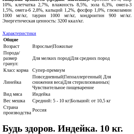
10%, клетчатка 2,7%, влажность 8,5%, зола 6,3%, омега-3
1,5%, омега-6 2,8%, кальций 1,2%, фосфор 1,0%, глюкозамин
1000 мг/кг, таурин 1000 мг/кг, хондроитин 900 мг/кг.
Энергетическая ценность: 3200 ккал/кг.
Характеристики
Общие
Возраст
Взрослые|Пожилые
Порода/
размер
Для мелких пород|Для средних пород
гранул:
Класс корма
Супер-премиум
Повседневный|Гипоаллергенный| Для
Линейка
снижения веса|Для стерилизованных|
Чувствительное пищеварение
Вид мяса
Индейка
Вес мешка
Средний: 5 - 10 кг|Большой: от 10,5 кг
Страна
Россия
производства
Будь здоров. Индейка. 10 кг.