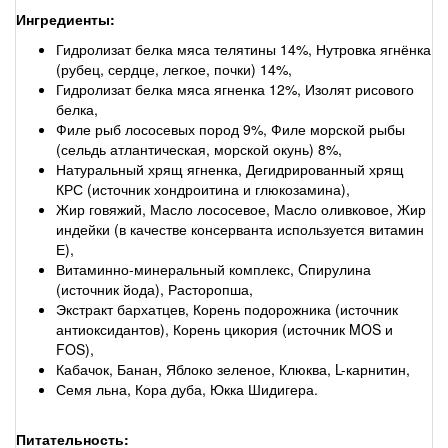
Ингредиенты:
Гидролизат белка мяса телятины 14%, Нутровка ягнёнка
(рубец, сердце, легкое, почки) 14%,
Гидролизат белка мяса ягненка 12%, Изолят рисового
белка,
Филе рыб лососевых пород 9%, Филе морской рыбы
(сельдь атлантическая, морской окунь) 8%,
Натуральный хрящ ягненка, Дегидрированный хрящ
КРС (источник хондроитина и глюкозамина),
Жир говяжий, Масло лососевое, Масло оливковое, Жир
индейки (в качестве консерванта используется витамин
Е),
Витаминно-минеральный комплекс, Cпирулина
(источник йода), Расторопша,
Экстракт бархатцев, Корень подорожника (источник
антиоксидантов), Корень цикория (источник MOS и
FOS),
Кабачок, Банан, Яблоко зеленое, Клюква, L-карнитин,
Семя льна, Кора дуба, Юкка Шидигера.
Питательность: