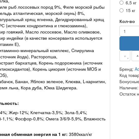
елка,
6,5 кг
иле рыб лососевых пород 9%, Филе морской рыбы
15 кг
сельдь атлантическая, морской окунь) 8%,
атуральный хрящ ягненка, Дегидрированный хрящ
Кол-во
РС (источник хондроитина и глюкозамина),
ир говяжий, Масло лососевое, Масло оливковое,
ир индейки (в качестве консерванта используется
итамин Е),
итаминно-минеральный комплекс, Cпирулина
источник йода), Расторопша,
кстракт бархатцев, Корень подорожника (источник
нтиоксидантов), Корень цикория (источник MOS и
Бренд:
Ac
OS),
Код това
абачок, Банан, Яблоко зеленое, Клюква, L-карнитин,
Бонусные
емя льна, Кора дуба, Юкка Шидигера.
Наличие:
Остаток 
льность:
4%; Жир-12%; Клетчатка-3,5%; Зола-5,4%;
-1,1%; Фосфор-0,8%; Омега 3/6/9-5,9%, Влажность
ная обменная энергия на 1 кг:
3580ккал/кг