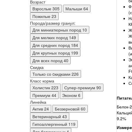
б
Возраст
Ф
Взрослые
305
Малыши
64
(
Пожилые
23
Н
Порода/размер гранул:
К
Для миниатюрных пород
10
Ж
Ж
Для мелких пород
149
в
Для средних пород
184
В
Для крупных пород
199
(
Э
Для всех пород
40
а
Скидка
F
Только со cкидками
226
К
Класс корма
С
Холистик
223
Супер-премиум
90
Премиум
44
Эконом
6
Питате
Линейка
Белок-2
Актив
24
Беззерновой
60
Кальций
Ветеринарный
43
9.2%
Гипоаллергенный
119
Измерен
Для беременных
4