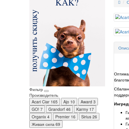
С
Опис
Оптимал
благотв
Фильтр
Сбаланс
Производитель
поддерж
Acari Ciar
165
Ajo
10
Award
3
Ингред
GO!
7
Grandorf
46
Karmy
17
Г
Organix
4
Premier
16
Sirius
26
я
Г
Живая сила
69