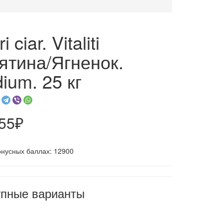
i ciar. Vitaliti
ятина/Ягненок.
ium. 25 кг
255₽
онусных баллах: 12900
упные варианты