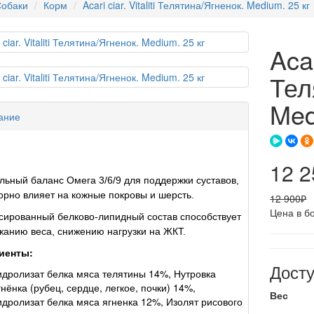
обаки
Корм
Acari ciar. Vitaliti Телятина/Ягненок. Medium. 25 кг
Acar
Тел
Med
ание
12 
ьный баланс Омега 3/6/9 для поддержки суставов,
орно влияет на кожные покровы и шерсть.
12 900₽
Цена в б
ированный белково-липидный состав способствует
анию веса, снижению нагрузки на ЖКТ.
иенты:
Дост
идролизат белка мяса телятины 14%, Нутровка
гнёнка (рубец, сердце, легкое, почки) 14%,
Вес
идролизат белка мяса ягненка 12%, Изолят рисового