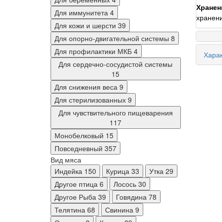
Хранен
Для иммунитета
4
хранени
Для кожи и шерсти
39
Для опорно-двигательной системы
8
Для профилактики МКБ
4
Харак
Для сердечно-сосудистой системы
15
Для снижения веса
9
Для стерилизованных
9
Для чувствительного пищеварения
117
Монобелковый
15
Повседневный
357
Вид мяса
Индейка
150
Курица
33
Утка
29
Другое птица
6
Лосось
30
Другое Рыба
39
Говядина
78
Телятина
68
Свинина
9