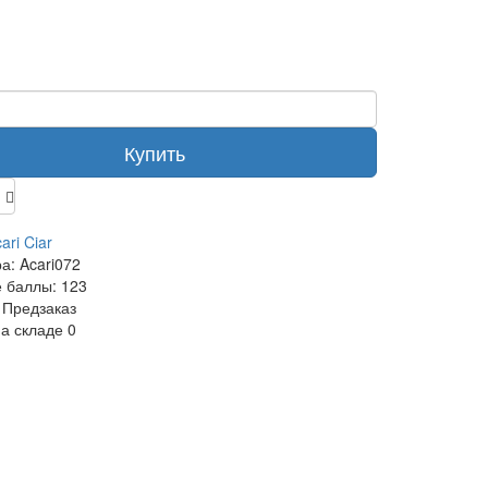
Купить
ari Ciar
ра:
Acari072
 баллы:
123
Предзаказ
на складе
0