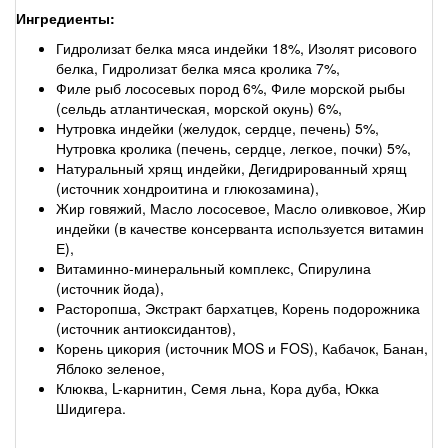
Ингредиенты:
Гидролизат белка мяса индейки 18%, Изолят рисового
белка, Гидролизат белка мяса кролика 7%,
Филе рыб лососевых пород 6%, Филе морской рыбы
(сельдь атлантическая, морской окунь) 6%,
Нутровка индейки (желудок, сердце, печень) 5%,
Нутровка кролика (печень, сердце, легкое, почки) 5%,
Натуральный хрящ индейки, Дегидрированный хрящ
(источник хондроитина и глюкозамина),
Жир говяжий, Масло лососевое, Масло оливковое, Жир
индейки (в качестве консерванта используется витамин
Е),
Витаминно-минеральный комплекс, Cпирулина
(источник йода),
Расторопша, Экстракт бархатцев, Корень подорожника
(источник антиоксидантов),
Корень цикория (источник MOS и FOS), Кабачок, Банан,
Яблоко зеленое,
Клюква, L-карнитин, Семя льна, Кора дуба, Юкка
Шидигера.