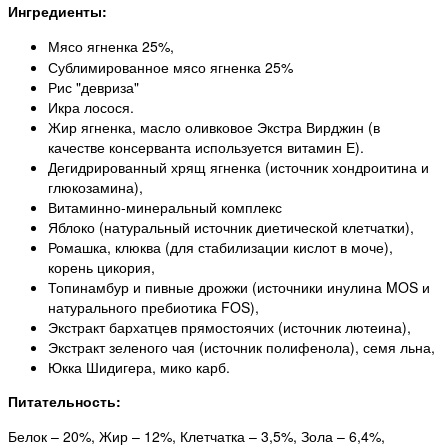
Ингредиенты:
Мясо ягненка 25%,
Сублимированное мясо ягненка 25%
Рис "девриза"
Икра лосося.
Жир ягненка, масло оливковое Экстра Вирджин (в
качестве консерванта используется витамин Е).
Дегидрированный хрящ ягненка (источник хондроитина и
глюкозамина),
Витаминно-минеральный комплекс
Яблоко (натуральный источник диетической клетчатки),
Ромашка, клюква (для стабилизации кислот в моче),
корень цикория,
Топинамбур и пивные дрожжи (источники инулина MOS и
натурального пребиотика FOS),
Экстракт бархатцев прямостоячих (источник лютеина),
Экстракт зеленого чая (источник полифенола), семя льна,
Юкка Шидигера, мико карб.
Питательность:
Белок – 20%, Жир – 12%, Клетчатка – 3,5%, Зола – 6,4%,