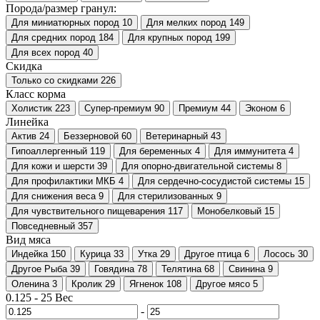
Порода/размер гранул:
Для миниатюрных пород
10
Для мелких пород
149
Для средних пород
184
Для крупных пород
199
Для всех пород
40
Скидка
Только со cкидками
226
Класс корма
Холистик
223
Супер-премиум
90
Премиум
44
Эконом
6
Линейка
Актив
24
Беззерновой
60
Ветеринарный
43
Гипоаллергенный
119
Для беременных
4
Для иммунитета
4
Для кожи и шерсти
39
Для опорно-двигательной системы
8
Для профилактики МКБ
4
Для сердечно-сосудистой системы
15
Для снижения веса
9
Для стерилизованных
9
Для чувствительного пищеварения
117
Монобелковый
15
Повседневный
357
Вид мяса
Индейка
150
Курица
33
Утка
29
Другое птица
6
Лосось
30
Другое Рыба
39
Говядина
78
Телятина
68
Свинина
9
Оленина
3
Кролик
29
Ягненок
108
Другое мясо
5
0.125
-
25
Вес
-