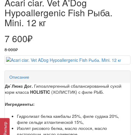
Acari ciar. Vet A'Dog
Hypoallergenic Fish Рыба.
Mini. 12 кг
7 600₽
8 000₽
Описание
Де`Люкс Дог.
Гипоаллергенный сбалансированный сухой
корм класса
HOLISTIC
(ХОЛИСТИК) с филе РЫБ.
Ингредиенты:
Гидролизат белка камбалы 25%, филе судака 20%,
филе сельди атлантической 15%,
Фильтр
Изолят рисового белка, масло лосося, масло
расторопши, масло оливковое