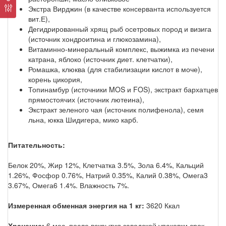
Экстра Вирджин (в качестве консерванта используется
вит.Е),
Дегидрированный хрящ рыб осетровых пород и визига
(источник хондроитина и глюкозамина),
Витаминно-минеральный комплекс, выжимка из печени
катрана, яблоко (источник диет. клетчатки),
Ромашка, клюква (для стабилизации кислот в моче),
корень цикория,
Топинамбур (источники MOS и FOS), экстракт бархатцев
прямостоячих (источник лютеина),
Экстракт зеленого чая (источник полифенола), семя
льна, юкка Шидигера, мико карб.
Питательность:
Белок 20%, Жир 12%, Клетчатка 3.5%, Зола 6.4%, Кальций
1.26%, Фосфор 0.76%, Натрий 0.35%, Калий 0.38%, Омега3
3.67%, Омега6 1.4%. Влажность 7%.
Измеренная обменная энергия на 1 кг:
3620 Ккал
Хранение:
6 мес, после вскрытия заводской упаковки срок