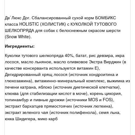
Де`Люкс Дог. Сбалансированный сухой корм БОМБИКС
класса HOLISTIC (ХОЛИСТИК) с КУКОЛКОЙ ТУТОВОГО
ШЕЛКОПРЯДА для собак с белоснежным окрасом шерсти
(Snow White).
Ингредиенты:
Куколки тутового шелкопряда 40%, батат, рис девзира, икра
лосося, масло льняное, масло оливковое Экстра Вирджин (в
качестве консерванта используется витамин Е),
Дегидрированный хрящ лосося (источник хондроитина и
глюкозамина), витаминно-минеральный комплекс, выжимка из
печени катрана, яблоко (источник диетической клетчатки),
клюква (для стабилизации кислот в моче), корень цикория,
топинамбур и пивные дрожжи (источники MOS и FOS),
экстракт бархатцев прямостоячих (источник лютеина),
экстракт зеленого чая (источник полифенола), семя льна,
юкка Шидигера, мико карб