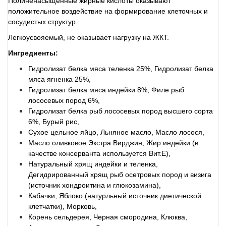
Полиненасыщенные жирные кислоты оказывают
положительное воздействие на формирование клеточных и
сосудистых структур.
Легкоусвояемый, не оказывает нагрузку на ЖКТ.
Ингредиенты:
Гидролизат белка мяса теленка 25%, Гидролизат белка
мяса ягненка 25%,
Гидролизат белка мяса индейки 8%, Филе рыб
лососевых пород 6%,
Гидролизат белка рыб лососевых пород высшего сорта
6%, Бурый рис,
Сухое цельное яйцо, Льняное масло, Масло лосося,
Масло оливковое Экстра Вирджин, Жир индейки (в
качестве консерванта используется Вит.E),
Натуральный хрящ индейки и теленка,
Дегидрированный хрящ рыб осетровых пород и визига
(источник хондроитина и глюкозамина),
Кабачки, Яблоко (натурльный источник диетической
клетчатки), Морковь,
Корень сельдерея, Черная смородина, Клюква,