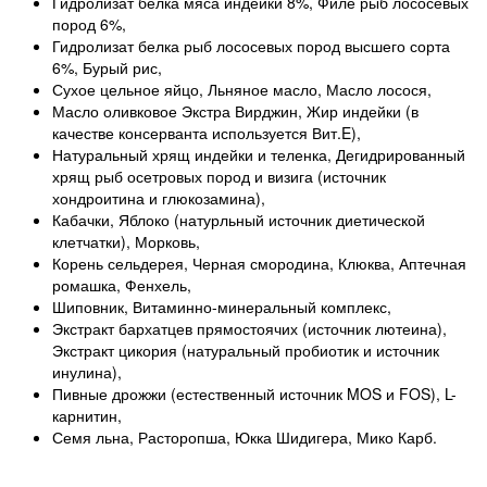
Гидролизат белка мяса индейки 8%, Филе рыб лососевых
пород 6%,
Гидролизат белка рыб лососевых пород высшего сорта
6%, Бурый рис,
Сухое цельное яйцо, Льняное масло, Масло лосося,
Масло оливковое Экстра Вирджин, Жир индейки (в
качестве консерванта используется Вит.E),
Натуральный хрящ индейки и теленка, Дегидрированный
хрящ рыб осетровых пород и визига (источник
хондроитина и глюкозамина),
Кабачки, Яблоко (натурльный источник диетической
клетчатки), Морковь,
Корень сельдерея, Черная смородина, Клюква, Аптечная
ромашка, Фенхель,
Шиповник, Витаминно-минеральный комплекс,
Экстракт бархатцев прямостоячих (источник лютеина),
Экстракт цикория (натуральный пробиотик и источник
инулина),
Пивные дрожжи (естественный источник MOS и FOS), L-
карнитин,
Семя льна, Расторопша, Юкка Шидигера, Мико Карб.