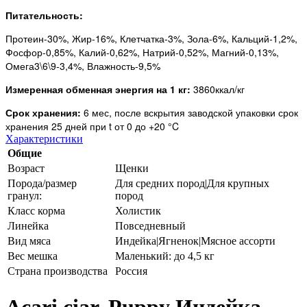
Питательность:
Протеин-30%, Жир-16%, Клетчатка-3%, Зола-6%, Кальций-1,2%,
Фосфор-0,85%, Калий-0,62%, Натрий-0,52%, Магний-0,13%,
Омега3\6\9-3,4%, Влажность-9,5%
Измеренная обменная энергия на 1 кг:
3860ккал/кг
Срок хранения:
6 мес, после вскрытия заводской упаковки срок
хранения 25 дней при t от 0 до +20 °C
Характеристики
Общие
Возраст
Щенки
Порода/размер
Для средних пород|Для крупных
гранул:
пород
Класс корма
Холистик
Линейка
Повседневный
Вид мяса
Индейка|Ягненок|Мясное ассорти
Вес мешка
Маленький: до 4,5 кг
Страна производства
Россия
Acari ciar. Puppy Индейка.