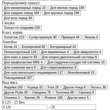
Порода/размер гранул:
Для миниатюрных пород
10
Для мелких пород
149
Для средних пород
184
Для крупных пород
199
Для всех пород
40
Скидка
Только со cкидками
226
Класс корма
Холистик
223
Супер-премиум
90
Премиум
44
Эконом
6
Линейка
Актив
24
Беззерновой
60
Ветеринарный
43
Гипоаллергенный
119
Для беременных
4
Для иммунитета
4
Для кожи и шерсти
39
Для опорно-двигательной системы
8
Для профилактики МКБ
4
Для сердечно-сосудистой системы
15
Для снижения веса
9
Для стерилизованных
9
Для чувствительного пищеварения
117
Монобелковый
15
Повседневный
357
Вид мяса
Индейка
150
Курица
33
Утка
29
Другое птица
6
Лосось
30
Другое Рыба
39
Говядина
78
Телятина
68
Свинина
9
Оленина
3
Кролик
29
Ягненок
108
Другое мясо
5
0.125
-
25
Вес
-