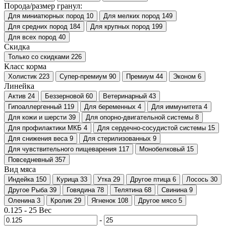
Порода/размер гранул:
Для миниатюрных пород
10
Для мелких пород
149
Для средних пород
184
Для крупных пород
199
Для всех пород
40
Скидка
Только со cкидками
226
Класс корма
Холистик
223
Супер-премиум
90
Премиум
44
Эконом
6
Линейка
Актив
24
Беззерновой
60
Ветеринарный
43
Гипоаллергенный
119
Для беременных
4
Для иммунитета
4
Для кожи и шерсти
39
Для опорно-двигательной системы
8
Для профилактики МКБ
4
Для сердечно-сосудистой системы
15
Для снижения веса
9
Для стерилизованных
9
Для чувствительного пищеварения
117
Монобелковый
15
Повседневный
357
Вид мяса
Индейка
150
Курица
33
Утка
29
Другое птица
6
Лосось
30
Другое Рыба
39
Говядина
78
Телятина
68
Свинина
9
Оленина
3
Кролик
29
Ягненок
108
Другое мясо
5
0.125
-
25
Вес
-