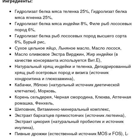
Ингредиенты:
Гидролизат белка мяса теленка 25%, Гидролизат белка
мяса ягненка 25%,
Гидролизат белка мяса индейки 8%, Филе рыб лососевых
пород 6%,
Гидролизат белка рыб лососевых пород высшего сорта
6%, Бурый рис,
Сухое цельное яйцо, Льняное масло, Масло лосося,
Масло оливковое Экстра Вирджин, Жир индейки (в
качестве консерванта используется Вит.E),
Натуральный хрящ индейки и теленка, Дегидрированный
хрящ рыб осетровых пород и визига (источник
хондроитина и глюкозамина),
Кабачки, Яблоко (натурльный источник диетической
клетчатки), Морковь,
Корень сельдерея, Черная смородина, Клюква, Аптечная
ромашка, Фенхель,
Шиповник, Витаминно-минеральный комплекс,
Экстракт бархатцев прямостоячих (источник лютеина),
Экстракт цикория (натуральный пробиотик и источник
инулина),
Пивные дрожжи (естественный источник MOS и FOS), L-