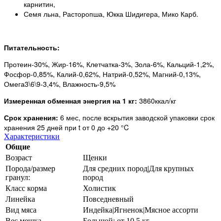
карнитин,
Семя льна, Расторопша, Юкка Шидигера, Мико Карб.
Питательность:
Протеин-30%, Жир-16%, Клетчатка-3%, Зола-6%, Кальций-1,2%,
Фосфор-0,85%, Калий-0,62%, Натрий-0,52%, Магний-0,13%,
Омега3\6\9-3,4%, Влажность-9,5%
Измеренная обменная энергия на 1 кг:
3860ккал/кг
Срок хранения:
6 мес, после вскрытия заводской упаковки срок
хранения 25 дней при t от 0 до +20 °C
Характеристики
Общие
Возраст
Щенки
Порода/размер
Для средних пород|Для крупных
гранул:
пород
Класс корма
Холистик
Линейка
Повседневный
Вид мяса
Индейка|Ягненок|Мясное ассорти
Вес мешка
Большой: от 10,5 кг