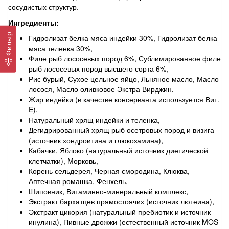
сосудистых структур.
Ингредиенты:
Фильтр
Гидролизат белка мяса индейки 30%, Гидролизат белка
мяса теленка 30%,
Филе рыб лососевых пород 6%, Сублимированное филе
рыб лососевых пород высшего сорта 6%,
Рис бурый, Сухое цельное яйцо, Льняное масло, Масло
лосося, Масло оливковое Экстра Вирджин,
Жир индейки (в качестве консерванта используется Вит.
E),
Натуральный хрящ индейки и теленка,
Дегидрированный хрящ рыб осетровых пород и визига
(источник хондроитина и глюкозамина),
Кабачки, Яблоко (натуральный источник диетической
клетчатки), Морковь,
Корень сельдерея, Черная смородина, Клюква,
Аптечная ромашка, Фенхель,
Шиповник, Витаминно-минеральный комплекс,
Экстракт бархатцев прямостоячих (источник лютеина),
Экстракт цикория (натуральный пребиотик и источник
инулина), Пивные дрожжи (естественный источник MOS