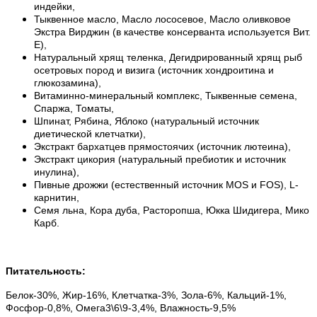
индейки,
Тыквенное масло, Масло лососевое, Масло оливковое
Экстра Вирджин (в качестве консерванта используется Вит.
E),
Натуральный хрящ теленка, Дегидрированный хрящ рыб
осетровых пород и визига (источник хондроитина и
глюкозамина),
Витаминно-минеральный комплекс, Тыквенные семена,
Спаржа, Томаты,
Шпинат, Рябина, Яблоко (натуральный источник
диетической клетчатки),
Экстракт бархатцев прямостоячих (источник лютеина),
Экстракт цикория (натуральный пребиотик и источник
инулина),
Пивные дрожжи (естественный источник MOS и FOS), L-
карнитин,
Семя льна, Кора дуба, Расторопша, Юкка Шидигера, Мико
Карб.
Питательность:
Белок-30%, Жир-16%, Клетчатка-3%, Зола-6%, Кальций-1%,
Фосфор-0,8%, Омега3\6\9-3,4%, Влажность-9,5%