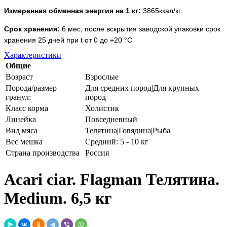
Измеренная обменная энергия на 1 кг:
3865ккал/кг
Срок хранения:
6 мес, после вскрытия заводской упаковки срок
хранения 25 дней при t от 0 до +20 °C
Характеристики
Общие
Возраст
Взрослые
Порода/размер
Для средних пород|Для крупных
гранул:
пород
Класс корма
Холистик
Линейка
Повседневный
Вид мяса
Телятина|Говядина|Рыба
Вес мешка
Средний: 5 - 10 кг
Страна производства
Россия
Acari ciar. Flagman Телятина.
Medium. 6,5 кг