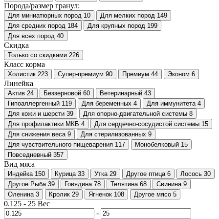
Порода/размер гранул:
Для миниатюрных пород
10
Для мелких пород
149
Для средних пород
184
Для крупных пород
199
Для всех пород
40
Скидка
Только со cкидками
226
Класс корма
Холистик
223
Супер-премиум
90
Премиум
44
Эконом
6
Линейка
Актив
24
Беззерновой
60
Ветеринарный
43
Гипоаллергенный
119
Для беременных
4
Для иммунитета
4
Для кожи и шерсти
39
Для опорно-двигательной системы
8
Для профилактики МКБ
4
Для сердечно-сосудистой системы
15
Для снижения веса
9
Для стерилизованных
9
Для чувствительного пищеварения
117
Монобелковый
15
Повседневный
357
Вид мяса
Индейка
150
Курица
33
Утка
29
Другое птица
6
Лосось
30
Другое Рыба
39
Говядина
78
Телятина
68
Свинина
9
Оленина
3
Кролик
29
Ягненок
108
Другое мясо
5
0.125
-
25
Вес
-