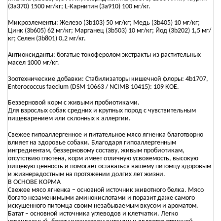
(3a370) 1500 мг/кг; L-Карнитин (3a910) 100 мг/кг.
Микроэлементы: Железо (3b103) 50 мг/кг; Медь (3b405) 10 мг/кг;
Цинк (3b605) 62 мг/кг; Марганец (3b503) 10 мг/кг; Йод (3b202) 1,5 мг/
кг; Селен (3b801) 0,2 мг/кг.
Антиоксиданты: богатые токоферолом экстракты из растительных
масел 1000 мг/кг.
Зоотехнические добавки: Стабилизаторы кишечной флоры: 4b1707,
Enterococcus faecium (DSM 10663 / NCIMB 10415): 109 КОЕ.
Беззерновой корм с живыми пробиотиками.
Для взрослых собак средних и крупных пород с чувствительным
пищеварением или склонных к аллергии.
Свежее гипоаллергенное и питательное мясо ягненка благотворно
влияет на здоровье собаки. Благодаря гипоаллергенным
ингредиентам, беззерновому составу, живым пробиотикам,
отсутствию глютена, корм имеет отличную усвояемость, высокую
пищевую ценность и помогает оставаться вашему питомцу здоровым
и жизнерадостным на протяжении долгих лет жизни.
В ОСНОВЕ КОРМА
Свежее мясо ягненка – основной источник животного белка. Мясо
богато незаменимыми аминокислотами и поразит даже самого
искушенного питомца своим незабываемым вкусом и ароматом.
Батат – основной источника углеводов и клетчатки. Легко