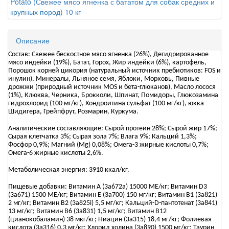
Описание
Состав: Свежее бескостное мясо ягненка (26%), Дегидрированное
мясо индейки (19%), Батат, Горох, Жир индейки (6%), картофель,
Порошок корней цикория (натуральный источник пребиотиков: FOS и
инулин), Минералы, Льняное семя, Яблоки, Морковь, Пивные
дрожжи (природный источник MOS и бета-глюканов), Масло лосося
(1%), Клюква, Черника, Брокколи, Шпинат, Помидоры, Глюкозамина
гидрохлорид (100 мг/кг), Хондроитина сульфат (100 мг/кг), юкка
Шидигера, Грейпфрут, Розмарин, Куркума.
Аналитические составляющие: Сырой протеин 28%; Сырой жир 17%;
Сырая клетчатка 3%; Сырая зола 7%; Влага 9%; Кальций 1,3%;
Фосфор 0,9%; Магний (Mg) 0,08%; Омега-3 жирные кислоты 0,7%;
Омега-6 жирные кислоты 2,6%.
Метаболическая энергия: 3910 ккал/кг.
Пищевые добавки: Витамин A (3a672a) 15000 МЕ/кг; Витамин D3
(3а671) 1500 МЕ/кг; Витамин Е (3а700) 150 мг/кг; Витамин B1 (3a821)
2 мг/кг; Витамин B2 (3a825i) 5,5 мг/кг; Кальций-D-пантотенат (3a841)
13 мг/кг; Витамин B6 (3a831) 1,5 мг/кг; Витамин B12
(цианокобаламин) 38 мкг/кг; Ниацин (3a315) 18,4 мг/кг; Фолиевая
кислота (3a316) 0,3 мг/кг; Хлорид холина (3a890) 1500 мг/кг; Таурин