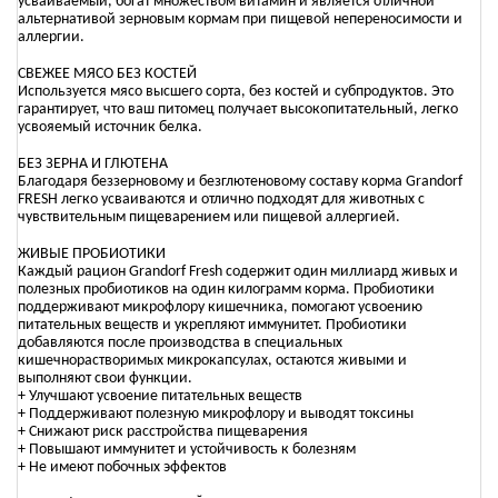
усваиваемый, богат множеством витамин и является отличной
альтернативой зерновым кормам при пищевой непереносимости и
аллергии.
СВЕЖЕЕ МЯСО БЕЗ КОСТЕЙ
Используется мясо высшего сорта, без костей и субпродуктов. Это
гарантирует, что ваш питомец получает высокопитательный, легко
усвояемый источник белка.
БЕЗ ЗЕРНА И ГЛЮТЕНА
Благодаря беззерновому и безглютеновому составу корма Grandorf
FRESH легко усваиваются и отлично подходят для животных с
чувствительным пищеварением или пищевой аллергией.
ЖИВЫЕ ПРОБИОТИКИ
Каждый рацион Grandorf Fresh содержит один миллиард живых и
полезных пробиотиков на один килограмм корма. Пробиотики
поддерживают микрофлору кишечника, помогают усвоению
питательных веществ и укрепляют иммунитет. Пробиотики
добавляются после производства в специальных
кишечнорастворимых микрокапсулах, остаются живыми и
выполняют свои функции.
+ Улучшают усвоение питательных веществ
+ Поддерживают полезную микрофлору и выводят токсины
+ Снижают риск расстройства пищеварения
+ Повышают иммунитет и устойчивость к болезням
+ Не имеют побочных эффектов