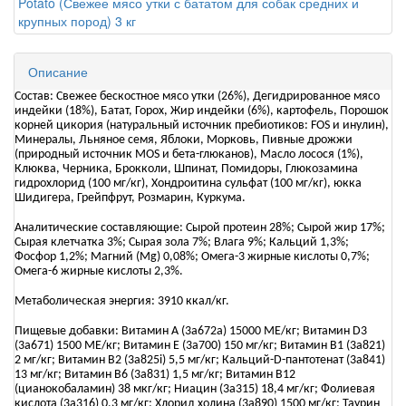
Описание
Состав: Свежее бескостное мясо утки (26%), Дегидрированное мясо
индейки (18%), Батат, Горох, Жир индейки (6%), картофель, Порошок
корней цикория (натуральный источник пребиотиков: FOS и инулин),
Минералы, Льняное семя, Яблоки, Морковь, Пивные дрожжи
(природный источник MOS и бета-глюканов), Масло лосося (1%),
Клюква, Черника, Брокколи, Шпинат, Помидоры, Глюкозамина
гидрохлорид (100 мг/кг), Хондроитина сульфат (100 мг/кг), юкка
Шидигера, Грейпфрут, Розмарин, Куркума.
Аналитические составляющие: Сырой протеин 28%; Сырой жир 17%;
Сырая клетчатка 3%; Сырая зола 7%; Влага 9%; Кальций 1,3%;
Фосфор 1,2%; Магний (Mg) 0,08%; Омега-3 жирные кислоты 0,7%;
Омега-6 жирные кислоты 2,3%.
Метаболическая энергия: 3910 ккал/кг.
Пищевые добавки: Витамин A (3a672a) 15000 МЕ/кг; Витамин D3
(3а671) 1500 МЕ/кг; Витамин Е (3а700) 150 мг/кг; Витамин B1 (3a821)
2 мг/кг; Витамин B2 (3a825i) 5,5 мг/кг; Кальций-D-пантотенат (3a841)
13 мг/кг; Витамин B6 (3a831) 1,5 мг/кг; Витамин B12
(цианокобаламин) 38 мкг/кг; Ниацин (3a315) 18,4 мг/кг; Фолиевая
кислота (3a316) 0,3 мг/кг; Хлорид холина (3a890) 1500 мг/кг; Таурин