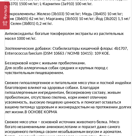
(3a370) 1500 мг/кг; L-Карнитин (3a910) 100 мг/кг.
Фильтр
Микроэлементы: Железо (3b103) 50 мг/кг; Медь (3b405) 10 мг/кг;
Цинк (3b605) 62 мг/кг; Марганец (3b503) 10 мг/кг; Йод (3b202) 1,5 мг/
кг; Селен (3b801) 0,2 мг/кг.
Антиоксиданты: богатые токоферолом экстракты из растительных
масел 1000 мг/кг.
Зоотехнические добавки: Стабилизаторы кишечной флоры: 4b1707,
Enterococcus faecium (DSM 10663 / NCIMB 10415): 109 КОЕ.
Беззерновой корм с живыми пробиотиками.
Для особо аллергичных собак средних и крупных пород с
чувствительным пищеварением.
Свежее гипоаллергенное и питательное мясо утки и постной индейки
благотворно влияют на здоровье собаки. Благодаря
гипоаллергенным ингредиентам, беззерновому составу, живым
пробиотикам, отсутствию глютена, корм имеет отличную
усвояемость, высокую пищевую ценность и помогает оставаться
вашему питомцу здоровым и жизнерадостным на протяжении долгих
лет жизни.В ОСНОВЕ КОРМА
Свежее мясо утки – основной источник животного белка. Мясо
богато незаменимыми аминокислотами и поразит даже самого
искушенного питомца своим незабываемым вкусом и ароматом.