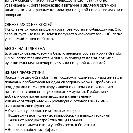
Батат – основной источника углеводов и клетчатки. Легко
усваиваемый, богат множеством витамин и является отличной
альтернативой зерновым кормам при пищевой непереносимости и
аллергии.
СВЕЖЕЕ МЯСО БЕЗ КОСТЕЙ
Используется мясо высшего сорта, без костей и субпродуктов. Это
гарантирует, что ваш питомец получает высокопитательный, легко
усвояемый источник белка.
БЕЗ ЗЕРНА И ГЛЮТЕНА
Благодаря беззерновому и безглютеновому составу корма Grandorf
FRESH легко усваиваются и отлично подходят для животных с
чувствительным пищеварением или пищевой аллергией.
ЖИВЫЕ ПРОБИОТИКИ
Каждый рацион Grandorf Fresh содержит один миллиард живых и
полезных пробиотиков на один килограмм корма. Пробиотики
поддерживают микрофлору кишечника, помогают усвоению
питательных веществ и укрепляют иммунитет. Пробиотики
добавляются после производства в специальных
кишечнорастворимых микрокапсулах, остаются живыми и
выполняют свои функции.
+ Улучшают усвоение питательных веществ
+ Поддерживают полезную микрофлору и выводят токсины
+ Снижают риск расстройства пищеварения
+ Повышают иммунитет и устойчивость к болезням
+ Не имеют побочных эффектов