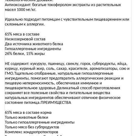
Технологические добавки:
Антиоксидант: богатые токоферолом экстракты из растительных
масел 1000 мг/кг.
Идеально подходит питомцам с чувствительным пищеварением или
склонным к аллергии.
65% мяса в составе
Низкозерновой состав
Два источника животного белка
Гипоаллергенные ингредиенты
26% белки, 15% жиры
НЕ содержит: кукурузу, пшеницу, свеклу, горох, субпродукты, яйца,
курицу, куриный жир, соль, сахар, красители, ароматизаторы, сою и
ГМО.Тщательно отобранные, натуральные гипоаллергенные
ингредиенты, помогают предотвратить аллергические реакции и
пищевую непереносимость, обеспечивая иммунное и
пищеварительное здоровье.Деликатный способ приготовления
сохраняет все полезные свойства и питательные вещества
натуральных ингредиентов обеспечивают отличное физическое
состояние питомца.ПРЕИМУЩЕСТВА
65% мяса в составе корма
Только животные белки
Только гипоаллергенные ингредиенты
Только мясо без субпродуктов
Комплекс хондропротекторов