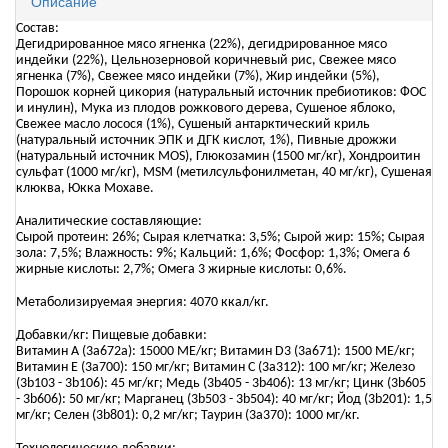
Описание
Состав:
Дегидрированное мясо ягненка (22%), дегидрированное мясо
индейки (22%), Цельнозерновой коричневый рис, Свежее мясо
ягненка (7%), Свежее мясо индейки (7%), Жир индейки (5%),
Порошок корней цикория (натуральный источник пребиотиков: ФОС
и инулин), Мука из плодов рожкового дерева, Сушеное яблоко,
Свежее масло лосося (1%), Сушеный антарктический криль
(натуральный источник ЭПК и ДГК кислот, 1%), Пивные дрожжи
(натуральный источник MOS), Глюкозамин (1500 мг/кг), Хондроитин
сульфат (1000 мг/кг), MSM (метилсульфонилметан, 40 мг/кг), Сушеная
клюква, Юкка Мохаве.
Аналитические составляющие:
Сырой протеин: 26%; Сырая клетчатка: 3,5%; Сырой жир: 15%; Сырая
зола: 7,5%; Влажность: 9%; Кальций: 1,6%; Фосфор: 1,3%; Омега 6
жирные кислоты: 2,7%; Омега 3 жирные кислоты: 0,6%.
Метаболизируемая энергия: 4070 ккал/кг.
Добавки/кг: Пищевые добавки:
Витамин А (3а672а): 15000 МЕ/кг; Витамин D3 (3а671): 1500 МЕ/кг;
Витамин Е (3а700): 150 мг/кг; Витамин С (3а312): 100 мг/кг; Железо
(3b103 - 3b106): 45 мг/кг; Медь (3b405 - 3b406): 13 мг/кг; Цинк (3b605
- 3b606): 50 мг/кг; Марганец (3b503 - 3b504): 40 мг/кг; Йод (3b201): 1,5
мг/кг; Селен (3b801): 0,2 мг/кг; Таурин (3a370): 1000 мг/кг.