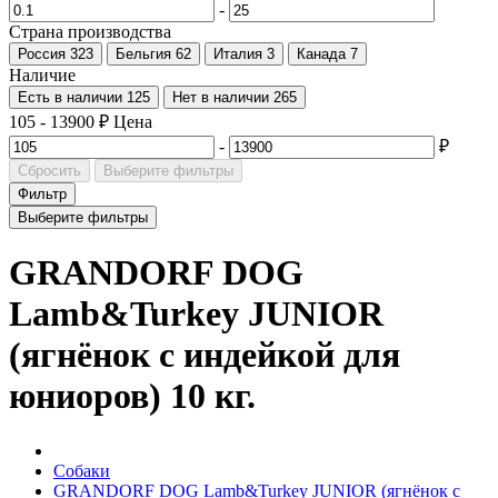
-
Страна производства
Россия
323
Бельгия
62
Италия
3
Канада
7
Наличие
Есть в наличии
125
Нет в наличии
265
105
-
13900
₽
Цена
-
₽
Сбросить
Выберите фильтры
Фильтр
Выберите фильтры
GRANDORF DOG
Lamb&Turkey JUNIOR
(ягнёнок с индейкой для
юниоров) 10 кг.
Собаки
GRANDORF DOG Lamb&Turkey JUNIOR (ягнёнок с