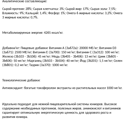
Аналитические составляющие:
Сырой протеин: 28%; Сырая клетчатка: 3%; Сырой жир: 17%; Сырая зола: 7,5%;
Влажность: 9%; Кальций: 1,4%; Фосфор: 1%; Омега 6 жирные кислоты: 3,2%; Омега
3 жирные кислоты: 0,7%.
Метаболизируемая энергия: 4265 ккал/кг.
Добавки/кг: Пищевые добавки: Витамин A (3a672a): 20000 МЕ/кг; Витамин D3
(3a671): 2500 МЕ/кг; Витамин E (3a700): 150 мг/кг; Витамин C (3a312): 100 мг/кг;
Железо (3b103 - 3b106): 45 мг/кг; Медь (3b405 - 3b406): 13 мг/кг; Цинк (3b605 -
3b606): 50 мг/кг; Марганец (3b503 - 3b504): 40 мг/кг; Йод (3b201): 1,5 мг/кг; Селен
(3b801): 0,2 мг/кг; Таурин (3a370): 1000 мг/кг.
Технологические добавки:
Антиоксидант: богатые токоферолом экстракты из растительных масел 1000 мг/кг.
Идеально подходит для нежной пищеварительной системы юниоров. Высокое
содержание необходимых протеинов, полезных жиров, аминокислот и витаминов
гарантирует оптимальную энергетическую ценность для здорового роста и
развития юниора.