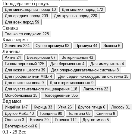
Порода/размер гранул:
Для миниатюрных пород
10
Для мелких пород
172
Для средних пород
209
Для крупных пород
220
Для всех пород
59
Скидка
Только со cкидками
228
Класс корма
Холистик
224
Супер-премиум
93
Премиум
44
Эконом
6
Линейка
Актив
24
Беззерновой
67
Ветеринарный
43
Гипоаллергенный
125
Для беременных
4
Для иммунитета
4
Для кожи и шерсти
39
Для опорно-двигательной системы
8
Для профилактики МКБ
4
Для сердечно-сосудистой системы
15
Для снижения веса
9
Для стерилизованных
9
Для чувствительного пищеварения
118
Лакомства
22
Монобелковый
15
Повседневный
355
Вид мяса
Индейка
147
Курица
33
Утка
26
Другое птица
6
Лосось
31
Другое Рыба
40
Говядина
90
Телятина
65
Свинина
9
Оленина
3
Кролик
29
Ягненок
112
Другое мясо
5
Вегетарианский
6
0.1
-
25
Вес