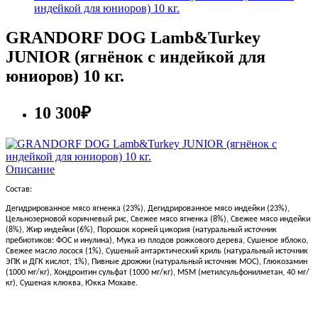
индейкой для юниоров) 10 кг.
GRANDORF DOG Lamb&Turkey
JUNIOR (ягнёнок с индейкой для
юниоров) 10 кг.
10 300₽
Описание
Состав:
Дегидрированное мясо ягненка (23%), Дегидрированное мясо индейки (23%),
Цельнозерновой коричневый рис, Свежее мясо ягненка (8%), Свежее мясо индейки
(8%), Жир индейки (6%), Порошок корней цикория (натуральный источник
пребиотиков: ФОС и инулина), Мука из плодов рожкового дерева, Сушеное яблоко,
Свежее масло лосося (1%), Сушеный антарктический криль (натуральный источник
ЭПК и ДГК кислот, 1%), Пивные дрожжи (натуральный источник МОС), Глюкозамин
(1000 мг/кг), Хондроитин сульфат (1000 мг/кг), MSM (метилсульфонилметан, 40 мг/
кг), Сушеная клюква, Юкка Мохаве.