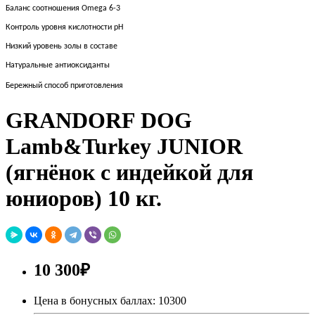
Баланс соотношения Omega 6-3
Контроль уровня кислотности рН
Низкий уровень золы в составе
Натуральные антиоксиданты
Бережный способ приготовления
GRANDORF DOG
Lamb&Turkey JUNIOR
(ягнёнок с индейкой для
юниоров) 10 кг.
10 300₽
Цена в бонусных баллах: 10300