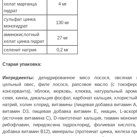
хелат марганца
4 мг
гидрат
сульфат цинка
130 мг
моногидрат
аминокислотный
27 мг
хелат цинка гидрат
селенит натрия
0,2 мг
Старая упаковка:
Ингредиенты:
дегидрированное мясо лосося, овсяная 
цельный овес, филе лосося, рапсовое масло (с токофер
консерванта), яблоки, морковь, клюква, натуральный аром
семя, киноа, дикальция фосфат, карбонат кальция, хлористый
натрий, холин хлорид, витамины (пищевая добавка витамин А
витамин D3, пищевая добавка витамин Е, ниацин, L-аскор
(источник витамина С), D-пантотенат кальция, тиамин мононит
рибофлавин, пиридоксина гидрохлорид, фолиевая кислота,
добавка витамин B12), минералы (протеинат цинка, железа пр