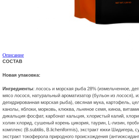
Описание
СОСТАВ
Новая упаковка:
Ингредиенты
: лосось и морская рыба 28% (измельченное, де
мясо лосося, натуральный ароматизатор (бульон из лосося), 
дегидрированная морская рыба), овсяная мука, картофель, це
канолы, яблоки, морковь, клюква, льняное семя, киноа, витам
дикальция фосфат, карбонат кальция, хлористый калий, хлори
холин хлорид, сушеный корень цикория, таурин, L-лизин, проб
комплекс (B.subtilis, B.licheniformis), экстракт юкки Шидигера,
экстракт токоферола природного происхождения (антиоксидант