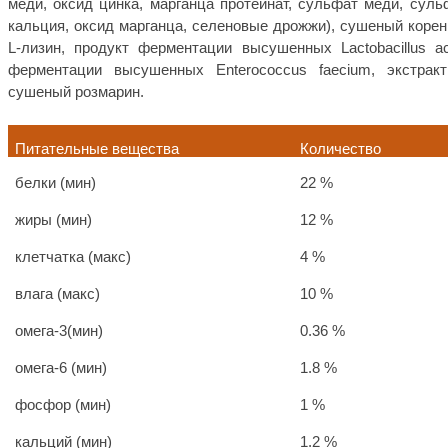
меди, оксид цинка, марганца протеинат, сульфат меди, суль
кальция, оксид марганца, селеновые дрожжи), сушеный корень
L-лизин, продукт ферментации высушенных Lactobacillus aci
ферментации высушенных Enterococcus faecium, экстрак
сушеный розмарин.
Питательные вещества
Количество
белки (мин)
22 %
жиры (мин)
12 %
клетчатка (макс)
4 %
влага (макс)
10 %
омега-3(мин)
0.36 %
омега
-6
(мин)
1.8 %
фосфор (мин)
1 %
кальций (мин)
1.2 %