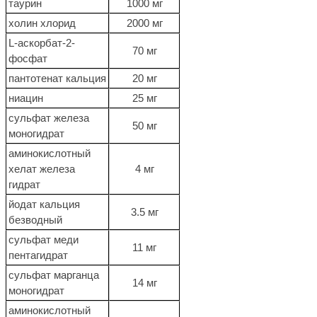
таурин
1000 мг
холин хлорид
2000 мг
L-аскорбат-2-
70 мг
фосфат
пантотенат кальция
20 мг
ниацин
25 мг
сульфат железа
50 мг
моногидрат
аминокислотный
хелат железа
4 мг
гидрат
йодат кальция
3.5 мг
безводный
сульфат меди
11 мг
пентагидрат
сульфат марганца
14 мг
моногидрат
аминокислотный