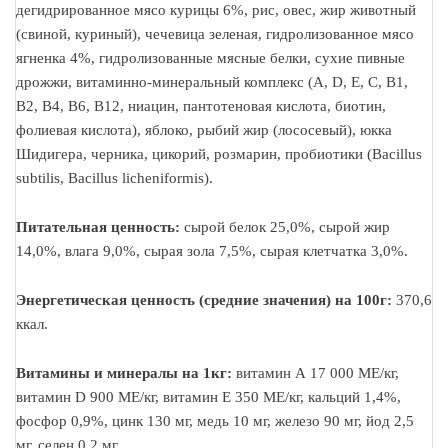
дегидрированное мясо курицы 6%, рис, овес, жир животный
(свиной, куриный), чечевица зеленая, гидролизованное мясо
ягненка 4%, гидролизованные мясные белки, сухие пивные
дрожжи, витаминно-минеральный комплекс (A, D, E, C, B1,
B2, B4, B6, B12, ниацин, пантотеновая кислота, биотин,
фолиевая кислота), яблоко, рыбий жир (лососевый), юкка
Шидигера, черника, цикорий, розмарин, пробиотики (Bacillus
subtilis, Baсillus licheniformis).
Питательная ценность:
сырой белок 25,0%, сырой жир
14,0%, влага 9,0%, сырая зола 7,5%, сырая клетчатка 3,0%.
Энергетическая ценность (средние значения) на 100г:
370,6
ккал.
Витамины и минералы на 1кг:
витамин А 17 000 ME/кг,
витамин D 900 ME/кг, витамин E 350 ME/кг, кальций 1,4%,
фосфор 0,9%, цинк 130 мг, медь 10 мг, железо 90 мг, йод 2,5
мг, селен 0,2 мг.