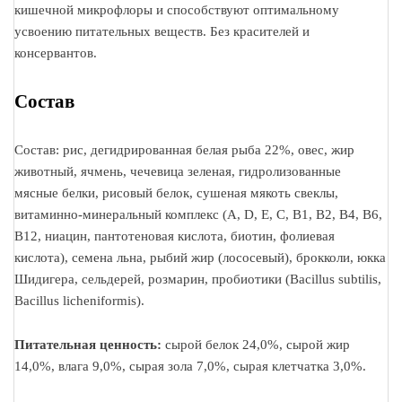
кишечной микрофлоры и способствуют оптимальному
усвоению питательных веществ. Без красителей и
консервантов.
Состав
Состав: рис, дегидрированная белая рыба 22%, овес, жир
животный, ячмень, чечевица зеленая, гидролизованные
мясные белки, рисовый белок, сушеная мякоть свеклы,
витаминно-минеральный комплекс (A, D, E, C, B1, B2, B4, B6,
B12, ниацин, пантотеновая кислота, биотин, фолиевая
кислота), семена льна, рыбий жир (лососевый), брокколи, юкка
Шидигера, сельдерей, розмарин, пробиотики (Bacillus subtilis,
Bacillus licheniformis).
Питательная ценность:
сырой белок 24,0%, сырой жир
14,0%, влага 9,0%, сырая зола 7,0%, сырая клетчатка 3,0%.