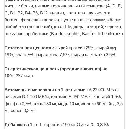
мясные белки, витаминно-минеральный комплекс (A, D, E,
C, B1, B2, B4, B6, B12, ниацин, пантотеновая кислота,
биотин, фолиевая кислота), сухие пивные дрожжи, яблоко,
рыбий жир (лососевый), юкка Шидигера, цикорий, черника,
розмарин, пробиотики (Bacillus subtilis, Bacillus licheniformis).
Питательная ценность:
сырой протеин 29%, сырой жир
19%, влага 9%, сырая зола 7,5%, сырая клетчатка 2,5%.
Энергетическая ценность (средние значения) на
100г:
397 ккал.
Витамины и минералы на 1 кг:
витамин А 22 000 МЕ/кг,
витамин D 1 100 МЕ/кг, витамин E 450 МЕ/кг, кальций 1,5%,
фосфор 0,9%, цинк 130 мг, медь 10 мг, железо 90 мг, йод 3,5
мг, селен 0,2 мг.
Добавки на 1 кг:
L-карнитин 150 мг, Омега-3 - 0,34%,