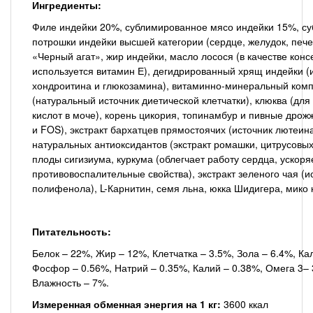
Ингредиенты:
Филе индейки 20%, сублимированное мясо индейки 15%, с
потрошки индейки высшей категории (сердце, желудок, пече
«Черный агат», жир индейки, масло лосося (в качестве конс
используется витамин Е), дегидрированный хрящ индейки (
хондроитина и глюкозамина), витаминно-минеральный комп
(натуральный источник диетической клетчатки), клюква (для
кислот в моче), корень цикория, топинамбур и пивные дрож
и FOS), экстракт бархатцев прямостоячих (источник лютеина
натуральных антиоксидантов (экстракт ромашки, цитрусовых,
плоды сигизиума, куркума (облегчает работу сердца, ускор
противовоспалительные свойства), экстракт зеленого чая (и
полифенола), L-Карнитин, семя льна, юкка Шидигера, мико 
Питательность:
Белок – 22%, Жир – 12%, Клетчатка – 3.5%, Зола – 6.4%, Ка
Фосфор – 0.56%, Натрий – 0.35%, Калий – 0.38%, Омега 3–
Влажность – 7%.
Измеренная обменная энергия на 1 кг:
3600 ккал