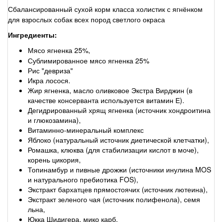
Сбалансированный сухой корм класса холистик с ягнёнком
для взрослых собак всех пород светлого окраса
Ингредиенты:
Мясо ягненка 25%,
Сублимированное мясо ягненка 25%
Рис "девриза"
Икра лосося.
Жир ягненка, масло оливковое Экстра Вирджин (в
качестве консерванта используется витамин Е).
Дегидрированный хрящ ягненка (источник хондроитина
и глюкозамина),
Витаминно-минеральный комплекс
Яблоко (натуральный источник диетической клетчатки),
Ромашка, клюква (для стабилизации кислот в моче),
корень цикория,
Топинамбур и пивные дрожжи (источники инулина MOS
и натурального пребиотика FOS),
Экстракт бархатцев прямостоячих (источник лютеина),
Экстракт зеленого чая (источник полифенола), семя
льна,
Юкка Шидигера, мико карб.