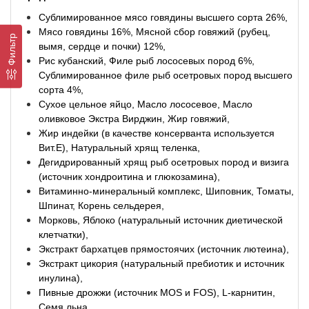
Сублимированное мясо говядины высшего сорта 26%,
Мясо говядины 16%, Мясной сбор говяжий (рубец,
Фильтр
вымя, сердце и почки) 12%,
Рис кубанский, Филе рыб лососевых пород 6%,
Сублимированное филе рыб осетровых пород высшего
сорта 4%,
Сухое цельное яйцо, Масло лососевое, Масло
оливковое Экстра Вирджин, Жир говяжий,
Жир индейки (в качестве консерванта используется
Вит.E), Натуральный хрящ теленка,
Дегидрированный хрящ рыб осетровых пород и визига
(источник хондроитина и глюкозамина),
Витаминно-минеральный комплекс, Шиповник, Томаты,
Шпинат, Корень сельдерея,
Морковь, Яблоко (натуральный источник диетической
клетчатки),
Экстракт бархатцев прямостоячих (источник лютеина),
Экстракт цикория (натуральный пребиотик и источник
инулина),
Пивные дрожжи (источник MOS и FOS), L-карнитин,
Семя льна,