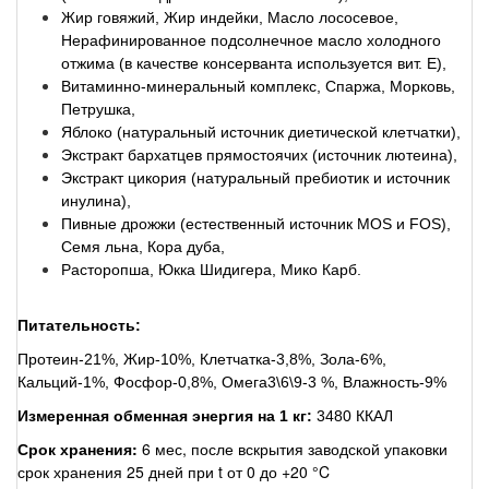
Жир говяжий, Жир индейки, Масло лососевое,
Нерафинированное подсолнечное масло холодного
отжима (в качестве консерванта используется вит. E),
Витаминно-минеральный комплекс, Спаржа, Морковь,
Петрушка,
Яблоко (натуральный источник диетической клетчатки),
Экстракт бархатцев прямостоячих (источник лютеина),
Экстракт цикория (натуральный пребиотик и источник
инулина),
Пивные дрожжи (естественный источник MOS и FOS),
Семя льна, Кора дуба,
Расторопша, Юкка Шидигера, Мико Карб.
Питательность:
Протеин-21%, Жир-10%, Клетчатка-3,8%, Зола-6%,
Кальций-1%, Фосфор-0,8%, Омега3\6\9-3 %, Влажность-9%
Измеренная обменная энергия на 1 кг:
3480 ККАЛ
Срок хранения:
6 мес, после вскрытия заводской упаковки
срок хранения 25 дней при t от 0 до +20 °C