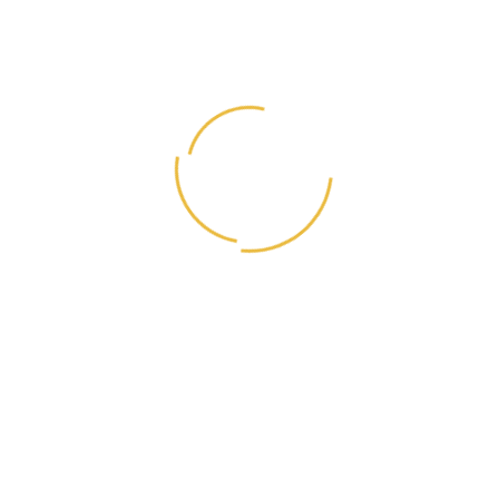
Кокосовое масло, Оливковое масло, Утиный жир,
Лососевое масло (в качестве консерванта
используется витамин Е),
Витаминно-минеральный комплекс, Красный
болгарский перец сладкий,
Капуста пекинская, Кабачек, Банан, Груша,
Расторопша, Экстракт бархатцев,
Корень одуванчика, Ромашка (источник
антиоксидантов), Корень цикория (источник MOS и
FOS),
L-карнитин, Семя льна, Кора дуба, Юкка Шидигера
Питательность:
Белок-23%; Жир-12%; Клетчатка-2,8%; Зола-6%,
Кальций-1%; Фосфор-0,8%; Омега 3/6/9-3,4%;
Влажность-9,5%
Измеренная обменная энергия на 1 кг:
3590 ккал
Хранение:
6 мес, после вскрытия заводской упаковки