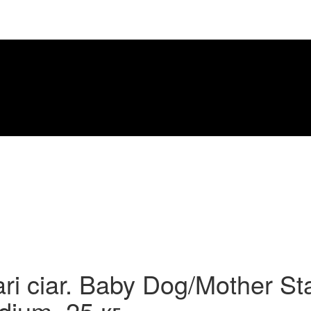
ri ciar. Baby Dog/Mother St
ium. 25 кг