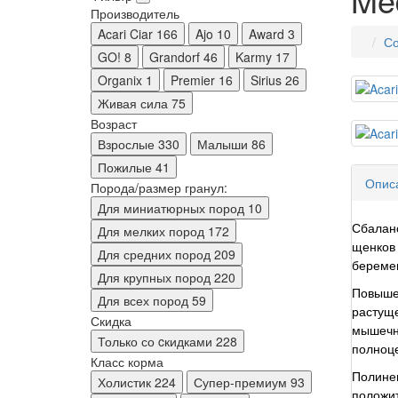
Производитель
Acari Ciar
166
Ajo
10
Award
3
Со
GO!
8
Grandorf
46
Karmy
17
Organix
1
Premier
16
Sirius
26
Живая сила
75
Возраст
Взрослые
330
Малыши
86
Пожилые
41
Опис
Порода/размер гранул:
Для миниатюрных пород
10
Сбаланс
Для мелких пород
172
щенков 
Для средних пород
209
беремен
Для крупных пород
220
Повыше
Для всех пород
59
растущ
Скидка
мышечно
Только со cкидками
228
полноц
Класс корма
Полине
Холистик
224
Супер-премиум
93
положит