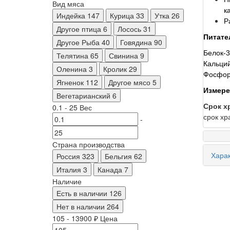
Вид мяса
к
Индейка
147
Курица
33
Утка
26
Р
Другое птица
6
Лосось
31
Питате
Другое Рыба
40
Говядина
90
Белок-3
Телятина
65
Свинина
9
Кальций
Оленина
3
Кролик
29
Фосфор-
Ягненок
112
Другое мясо
5
Измерен
Вегетарианский
6
Срок х
0.1
-
25
Вес
срок хр
-
Страна производства
Харак
Россия
323
Бельгия
62
Италия
3
Канада
7
Наличие
Есть в наличии
126
Нет в наличии
264
105
-
13900
₽
Цена