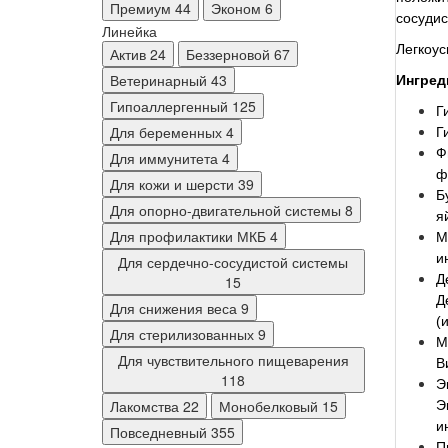
Премиум
44
Эконом
6
сосудис
Линейка
Легкоус
Актив
24
Беззерновой
67
Ветеринарный
43
Ингред
Гипоаллергенный
125
Г
Для беременных
4
Г
Ф
Для иммунитета
4
ф
Для кожи и шерсти
39
Б
Для опорно-двигательной системы
8
я
Для профилактики МКБ
4
М
и
Для сердечно-сосудистой системы
Д
15
Д
Для снижения веса
9
(
Для стерилизованных
9
М
Для чувствительного пищеварения
В
118
Э
Лакомства
22
Монобелковый
15
Э
и
Повседневный
355
П