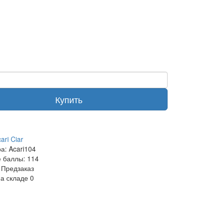
Купить
ari Ciar
ра:
Acari104
 баллы:
114
Предзаказ
на складе
0