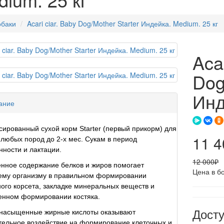
баки
Acari ciar. Baby Dog/Mother Starter Индейка. Medium. 25 кг
Acar
Dog
Инд
ание
ированный сухой корм Starter (первый прикорм) для
11 
любых пород до 2-х мес. Сукам в период
ности и лактации.
12 000₽
нное содержание белков и жиров помогает
Цена в б
ему организму в правильном формировании
го корсета, закладке минеральных веществ и
енном формировании костяка.
Дост
насыщенные жирные кислоты оказывают
ельное воздействие на формирование клеточных и