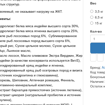
Вес
тых структур.
3,5 кг
вояемый, не оказывает нагрузку на ЖКТ.
6,5 кг
иенты:
15 кг
идролизат белка мяса индейки высшего сорта 30%,
Кол-во
идролизат белка мяса ягненка высшего сорта 25%,
иле рыб лососевых пород 6%, Сублимированное
иле рыб лососевых пород высшего сорта 6%,
урый рис, Сухое цельное молоко, Сухое цельное
йцо, Льняное масло,
асло лосося, Масло оливковое Экстра Вирджин, Жир
ндейки (в качестве консерванта используется Вит.E),
егидрированный хрящ индейки и ягненка,
Бренд:
Ac
егидрированный хрящ рыб осетровых пород и визига
Код това
источник хондроитина и глюкозамина),
Бонусные
орковь, Шиповник, Аптечная ромашка, Фенхель,
Наличие:
итаминно-минеральный комплекс,
Остаток 
кстракт бархатцев прямостоячих (источник лютеина),
кстракт цикория (натуральный пробиотик и источник
нулина),
ивные дрожжи (естественный источник MOS), L-