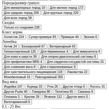
Порода/размер гранул:
Для миниатюрных пород
10
Для мелких пород
172
Для средних пород
209
Для крупных пород
220
Для всех пород
59
Скидка
Только со cкидками
228
Класс корма
Холистик
224
Супер-премиум
93
Премиум
44
Эконом
6
Линейка
Актив
24
Беззерновой
67
Ветеринарный
43
Гипоаллергенный
125
Для беременных
4
Для иммунитета
4
Для кожи и шерсти
39
Для опорно-двигательной системы
8
Для профилактики МКБ
4
Для сердечно-сосудистой системы
15
Для снижения веса
9
Для стерилизованных
9
Для чувствительного пищеварения
118
Лакомства
22
Монобелковый
15
Повседневный
355
Вид мяса
Индейка
147
Курица
33
Утка
26
Другое птица
6
Лосось
31
Другое Рыба
40
Говядина
90
Телятина
65
Свинина
9
Оленина
3
Кролик
29
Ягненок
112
Другое мясо
5
Вегетарианский
6
0.1
-
25
Вес