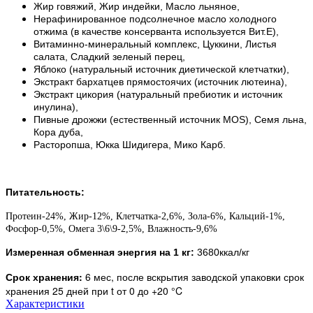
Жир говяжий, Жир индейки, Масло льняное,
Нерафинированное подсолнечное масло холодного
отжима (в качестве консерванта используется Вит.E),
Витаминно-минеральный комплекс, Цуккини, Листья
салата, Сладкий зеленый перец,
Яблоко (натуральный источник диетической клетчатки),
Экстракт бархатцев прямостоячих (источник лютеина),
Экстракт цикория (натуральный пребиотик и источник
инулина),
Пивные дрожжи (естественный источник MOS), Семя льна,
Кора дуба,
Расторопша, Юкка Шидигера, Мико Карб.
Питательность:
Протеин-24%, Жир-12%, Клетчатка-2,6%, Зола-6%, Кальций-1%,
Фосфор-0,5%, Омега 3\6\9-2,5%, Влажность-9,6%
Измеренная обменная энергия на 1 кг:
3680ккал/кг
Срок хранения:
6 мес, после вскрытия заводской упаковки срок
хранения 25 дней при t от 0 до +20 °C
Характеристики