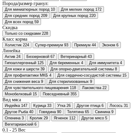
Порода/размер гранул:
Для миниатюрных пород
10
Для мелких пород
172
Для средних пород
209
Для крупных пород
220
Для всех пород
59
Скидка
Только со cкидками
228
Класс корма
Холистик
224
Супер-премиум
93
Премиум
44
Эконом
6
Линейка
Актив
24
Беззерновой
67
Ветеринарный
43
Гипоаллергенный
125
Для беременных
4
Для иммунитета
4
Для кожи и шерсти
39
Для опорно-двигательной системы
8
Для профилактики МКБ
4
Для сердечно-сосудистой системы
15
Для снижения веса
9
Для стерилизованных
9
Для чувствительного пищеварения
118
Лакомства
22
Монобелковый
15
Повседневный
355
Вид мяса
Индейка
147
Курица
33
Утка
26
Другое птица
6
Лосось
31
Другое Рыба
40
Говядина
90
Телятина
65
Свинина
9
Оленина
3
Кролик
29
Ягненок
112
Другое мясо
5
Вегетарианский
6
0.1
-
25
Вес