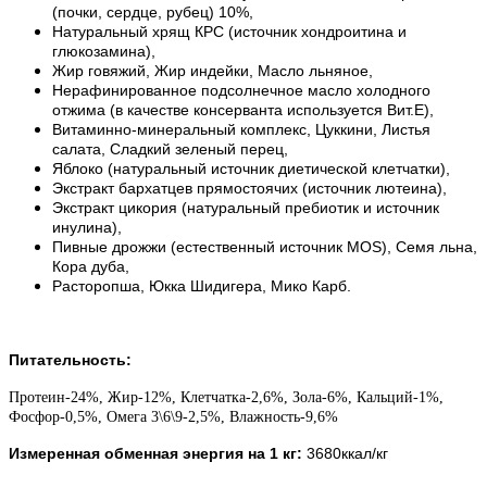
(почки, сердце, рубец) 10%,
Натуральный хрящ КРС (источник хондроитина и
глюкозамина),
Жир говяжий, Жир индейки, Масло льняное,
Нерафинированное подсолнечное масло холодного
отжима (в качестве консерванта используется Вит.E),
Витаминно-минеральный комплекс, Цуккини, Листья
салата, Сладкий зеленый перец,
Яблоко (натуральный источник диетической клетчатки),
Экстракт бархатцев прямостоячих (источник лютеина),
Экстракт цикория (натуральный пребиотик и источник
инулина),
Пивные дрожжи (естественный источник MOS), Семя льна,
Кора дуба,
Расторопша, Юкка Шидигера, Мико Карб.
Питательность:
Протеин-24%, Жир-12%, Клетчатка-2,6%, Зола-6%, Кальций-1%,
Фосфор-0,5%, Омега 3\6\9-2,5%, Влажность-9,6%
Измеренная обменная энергия на 1 кг:
3680ккал/кг