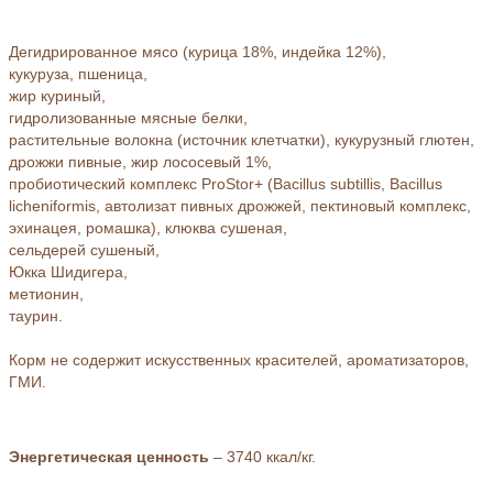
Дегидрированное мясо (курица 18%, индейка 12%),
кукуруза, пшеница,
жир куриный,
гидролизованные мясные белки,
растительные волокна (источник клетчатки), кукурузный глютен,
дрожжи пивные, жир лососевый 1%,
пробиотический комплекс ProStor+ (Bacillus subtillis, Bacillus
licheniformis, автолизат пивных дрожжей, пектиновый комплекс,
эхинацея, ромашка), клюква сушеная,
сельдерей сушеный,
Юкка Шидигера,
метионин,
таурин.
Корм не содержит искусственных красителей, ароматизаторов,
ГМИ.
Энергетическая ценность
– 3740 ккал/кг.