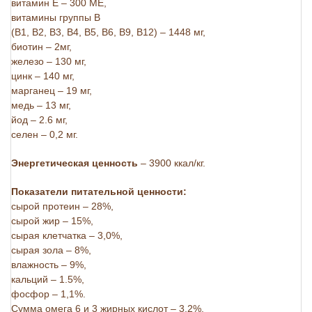
витамин Е – 300 МЕ,
витамины группы В
(В1, В2, В3, В4, В5, В6, В9, В12) – 1448 мг,
биотин – 2мг,
железо – 130 мг,
цинк – 140 мг,
марганец – 19 мг,
медь – 13 мг,
йод – 2.6 мг,
селен – 0,2 мг.
Энергетическая ценность
– 3900 ккал/кг.
Показатели питательной ценности:
сырой протеин – 28%,
сырой жир – 15%,
сырая клетчатка – 3,0%,
сырая зола – 8%,
влажность – 9%,
кальций – 1.5%,
фосфор – 1,1%.
Сумма омега 6 и 3 жирных кислот – 3,2%.