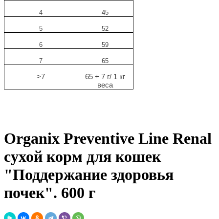
4
45
5
52
6
59
7
65
>7
65 + 7 г/ 1 кг
веса
Organix Preventive Line Renal
сухой корм для кошек
"Поддержание здоровья
почек". 600 г