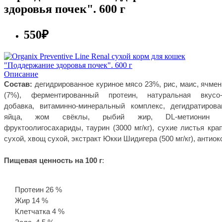
здоровья почек". 600 г
550₽
Описание
Состав:
дегидрированное куриное мясо 23%, рис, маис, ячмен
(7%), ферментированный протеин, натуральная вкусо-
добавка, витаминно-минеральный комплекс, дегидратиров
яйца, жом свёклы, рыбий жир, DL-метионин (7
фруктоолигосахариды, таурин (3000 мг/кг), сухие листья кра
сухой, хвощ сухой, экстракт Юкки Шидигера (500 мг/кг), антиок
Пищевая ценность на 100 г
:
Протеин 26 %
Жир 14 %
Клетчатка 4 %