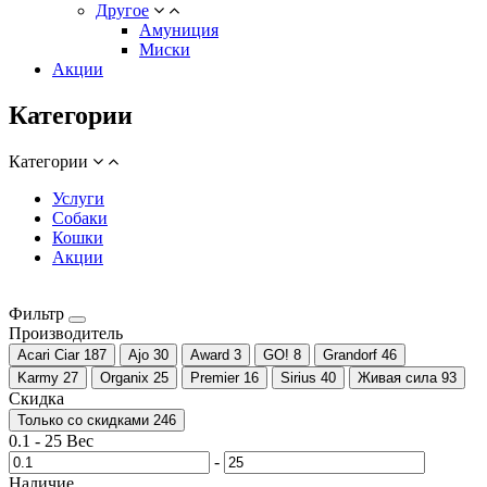
Другое
Амуниция
Миски
Акции
Категории
Категории
Услуги
Собаки
Кошки
Акции
Фильтр
Производитель
Acari Ciar
187
Ajo
30
Award
3
GO!
8
Grandorf
46
Karmy
27
Organix
25
Premier
16
Sirius
40
Живая сила
93
Скидка
Только со cкидками
246
0.1
-
25
Вес
-
Наличие