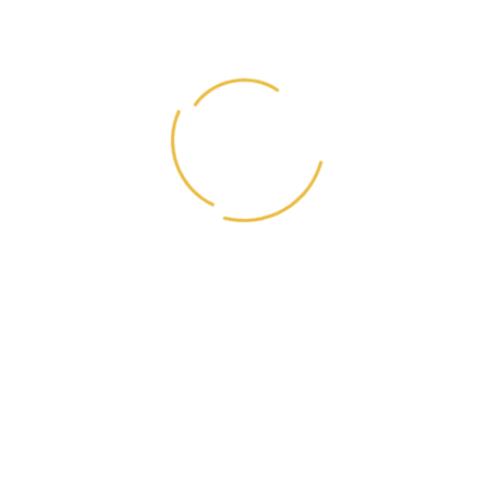
дрожжи пивные сухие,
жир лососевый 0,8%,
пробиотический комплекс ProStor+ (Bacillus subtillis,
Bacillus licheniformis, автолизат пивных дрожжей,
пектиновый комплекс,
эхинацея, ромашка),
клюква сушеная,
сельдерей сушеный,
Юкка Шидигера,
метионин,
таурин.
Корм не содержит искусственных красителей,
ароматизаторов, ГМИ.
Энергетическая ценность
– 3860 ккал/кг.
Показатели питательной ценности:
сырой протеин – 30%,
сырой жир – 15%,
сырая клетчатка – 3.5%,
сырая зола – 7.5%,