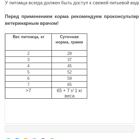
У питомца всегда должен быть доступ к свежей питьевой вод
Перед применением корма рекомендуем проконсультир
ветеринарным врачом!
Вес питомца, кг
Суточная
норма, грамм
2
28
3
37
4
45
5
52
6
59
7
65
>7
65 + 7 г/ 1 кг
веса