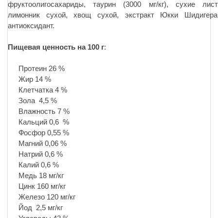
фруктоолигосахариды, таурин (3000 мг/кг), сухие лис
лимонник сухой, хвощ сухой, экстракт Юкки Шидигера 
антиоксидант.
Пищевая ценность на 100 г
:
Протеин 26 %
Жир 14 %
Клетчатка 4 %
Зола 4,5 %
Влажность 7 %
Кальций 0,6 %
Фосфор 0,55 %
Магний 0,06 %
Натрий 0,6 %
Калий 0,6 %
Медь 18 мг/кг
Цинк 160 мг/кг
Железо 120 мг/кг
Йод 2,5 мг/кг