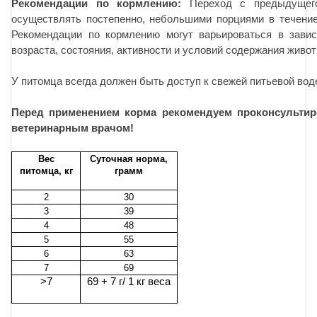
Рекомендации по кормлению:
Переход с предыдущего
осуществлять постепенно, небольшими порциями в течение
Рекомендации по кормлению могут варьироваться в завис
возраста, состояния, активности и условий содержания живот
У питомца всегда должен быть доступ к свежей питьевой вод
Перед применением корма рекомендуем проконсультир
ветеринарным врачом!
Вес
Суточная норма,
питомца, кг
грамм
2
30
3
39
4
48
5
55
6
63
7
69
>7
69 + 7 г/ 1 кг веса