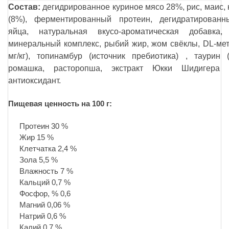
Состав:
дегидрированное куриное мясо 28%, рис, маис,
(8%), ферментированный протеин, дегидратирован
яйца, натуральная вкусо-ароматическая добавка,
минеральный комплекс, рыбий жир, жом свёклы, DL-мет
мг/кг), топинамбур (источник пребиотика) , таурин (
ромашка, расторопша, экстракт Юкки Шидигера (5
антиоксидант.
Пищевая ценность на 100 г:
Протеин 30 %
Жир 15 %
Клетчатка 2,4 %
Зола 5,5 %
Влажность 7 %
Кальций 0,7 %
Фосфор, % 0,6
Магний 0,06 %
Натрий 0,6 %
Калий 0,7 %