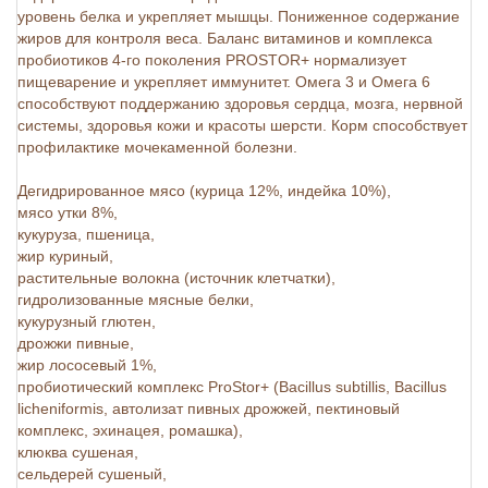
уровень белка и укрепляет мышцы. Пониженное содержание
жиров для контроля веса. Баланс витаминов и комплекса
пробиотиков 4-го поколения PROSTOR+ нормализует
пищеварение и укрепляет иммунитет. Омега 3 и Омега 6
способствуют поддержанию здоровья сердца, мозга, нервной
системы, здоровья кожи и красоты шерсти. Корм способствует
профилактике мочекаменной болезни.
Дегидрированное мясо (курица 12%, индейка 10%),
мясо утки 8%,
кукуруза, пшеница,
жир куриный,
растительные волокна (источник клетчатки),
гидролизованные мясные белки,
кукурузный глютен,
дрожжи пивные,
жир лососевый 1%,
пробиотический комплекс ProStor+ (Bacillus subtillis, Bacillus
licheniformis, автолизат пивных дрожжей, пектиновый
комплекс, эхинацея, ромашка),
клюква сушеная,
сельдерей сушеный,