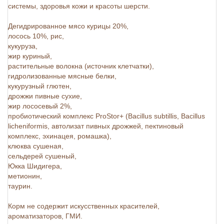
системы, здоровья кожи и красоты шерсти.
Дегидрированное мясо курицы 20%,
лосось 10%, рис,
кукуруза,
жир куриный,
растительные волокна (источник клетчатки),
гидролизованные мясные белки,
кукурузный глютен,
дрожжи пивные сухие,
жир лососевый 2%,
пробиотический комплекс ProStor+ (Bacillus subtillis, Bacillus
licheniformis, автолизат пивных дрожжей, пектиновый
комплекс, эхинацея, ромашка),
клюква сушеная,
сельдерей сушеный,
Юкка Шидигера,
метионин,
таурин.
Корм не содержит искусственных красителей,
ароматизаторов, ГМИ.