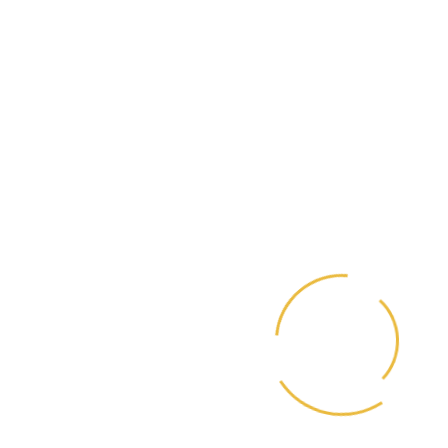
Omega 3 способствует предотвращению воспаления, 
содержание легкоусвояемого протеина снижает нагрузк
Растительные компоненты в составе корма
противовоспалительным, регенеративным, тон
действием, а так же улучшает водно-солевой обмен.
Не содержит искусственных красителей, ароматиз
консервантов, ГМО.
Рекомендации по кормлению:
Переход с предыдуще
осуществлять постепенно, небольшими порциями в т
дней. Рекомендации по кормлению могут варьи
зависимости от возраста, состояния, активности
содержания животного.
У питомца всегда должен быть доступ к свежей питьевой
Перед применением корма рекомендуем проконсуль
с ветеринарным врачом!