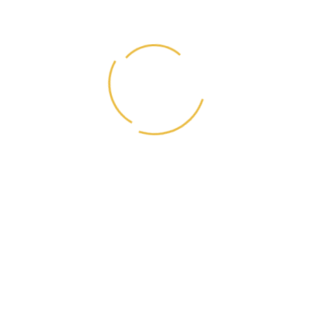
Состав:
мясо и кожа балтийской трески.
Пищевая ценность:
протеин 78 %; жир 3,8 %;
углеводы 0,4 %; зола 8 %; влага 8 %; Омега -3 0,8 %; Омега -6
0,5 %; Омега -9 0,5 %.
Срок хранения
: 12 месяцев с даты производства. Условия
хранения: температура +2⁰ С до +25⁰ С. Дату производства см.
на упаковке.
Дозировка.
Добавлять в ежедневный рацион питомца исходя
из расчета 0,5 г на 1 кг веса животного в сутки.
Щенкам от 2 месяцев и беременным 1 г на 1 кг веса животного
в сутки. Вводится постепенно в течение 1-2 недель.
Детали