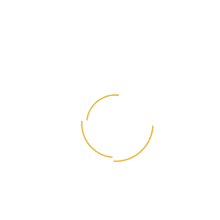
Витамин А - 18550 МЕ, витамин D3 - 1300 МЕ,
витамин Е - 300 МЕ, витамины группы В (В1 - 5,4
мг, В2 - 4,2 мг, В3 - 60 мг, В4 - 1750 мг, В5 - 11 мг, В6
- 6 мг, В7 - 0,2 мг, В9 - 2 мг, В12 - 0,04 мг),
витамин С - 110 мг, цинк - 96 мг, железо - 48 мг, медь
- 10 мг, марганец - 9,5 мг, йод - 1,95 мг, селен - 0,14
мг, таурин - 0,12 мг, витамин К - 0,1 мг.
3840 ккал/кг
Корм Karmy Для Кошек. Sterilized.
Лосось