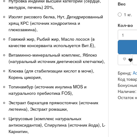
Нутровка индейки высшей категории (сердце,
Вес
желудок, печень) 20%,
1 кг.
Изолят рисового белка, Нут, Дегидрированный
хрящ КРС (источник хондроитина и
Кол-во
глюкозамина),
Говяжий жир, Рыбий жир, Масло лосося (в
качестве консерванта используется Вит.E),
Витаминно-минеральный комплекс, Яблоко
(натуральный источник диетической клетчатки),
Клюква (для стабилизации кислот в моче),
Бренд:
Ac
Корень цикория,
Код това
Бонусные
Топинамбур (источник инулина MOS и
Наличие:
натурального пребиотика FOS),
Остаток 
Экстракт бархатцев прямостоячих (источник
лютеина), Экстракт ромашки,
Цитрусовые (комплекс натуральных
антиоксидантов), Спирулина (источник йода), L-
Карнитин,