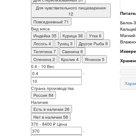
Для чувствительного пищеварения
Питате
12
Повседневный
71
Белок-3
Вид мяса
Кальций
Магний-
Индейка
35
Курица
36
Утка
6
Влажно
Лосось
4
Тунец
3
Другое Рыба
9
Измерен
Телятина
7
Свинина
6
Оленина
2
Кролик
4
Ягненок
5
Хранен
0.4
-
10
Вес
-
Харак
Страна производства
Россия
84
Наличие
Есть в наличии
26
Нет в наличии
58
370
-
8400
₽
Цена
-