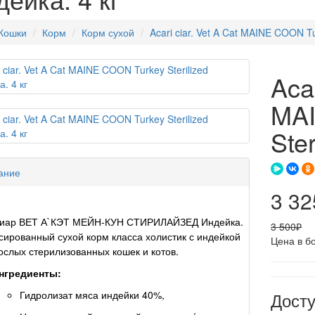
Кошки
Корм
Корм сухой
Acari ciar. Vet A Cat MAINE COON Tu
Acar
MAI
Ste
ание
3 32
Киар ВЕТ А`КЭТ МЕЙН-КУН СТИРИЛАЙЗЕД Индейка.
3 500₽
ированный сухой корм класса холистик с индейкой
Цена в б
ослых стерилизованных кошек и котов.
нгредиенты:
Гидролизат мяса индейки 40%,
Дост