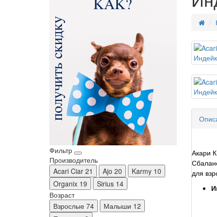
Опис
Фильтр
Акари 
Производитель
Сбаланс
Acari Ciar
21
Ajo
20
Karmy
10
для взр
Organix
19
Sirius
14
И
Возраст
Взрослые
74
Малыши
12