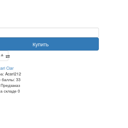
Купить
ari Ciar
ра:
Acari212
 баллы:
33
Предзаказ
на складе
0