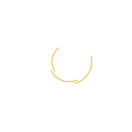
витамин Е - 300 МЕ, витамины группы В (В1 - 5,4
мг, В2 - 4,2 мг, В3 - 60 мг, В4 - 1750 мг, В5 - 11 мг, В6
- 6 мг, В7 - 0,2 мг, В9 - 2 мг, В12 - 0,04 мг), витамин С
- 110 мг, цинк - 96 мг, железо - 48 мг, медь - 10 мг,
марганец - 9,5 мг, йод - 1,95 мг, селен - 0,14 мг,
таурин - 0,12 мг, витамин К - 0,1 мг.
3880 ккал/кг
Karmy Для Кошек. Sterilized. Курица
1 200₽
Цена в бонусных баллах: 1200