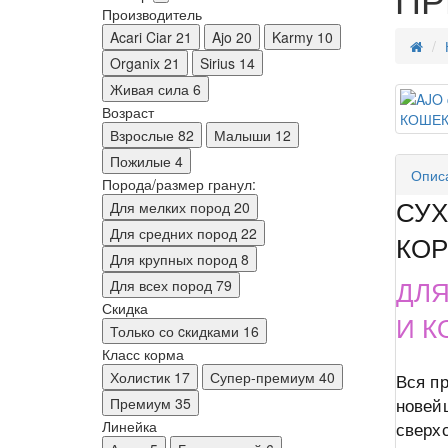
Производитель
Acari Ciar
21
Ajo
20
Karmy
10
Organix
21
Sirius
14
Живая сила
6
Возраст
Взрослые
82
Малыши
12
Пожилые
4
Опис
Порода/размер гранул:
Для мелких пород
20
СУ
Для средних пород
22
КО
Для крупных пород
8
Для всех пород
79
ДЛЯ
Скидка
И К
Только со cкидками
16
Класс корма
Холистик
17
Супер-премиум
40
Вся п
Премиум
35
новей
Линейка
сверх