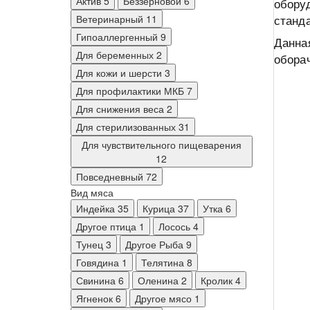
Актив
5
Беззерновой
6
обору
Ветеринарный
11
станда
Гипоаллергенный
9
Данна
Для беременных
2
обора
Для кожи и шерсти
3
Для профилактики МКБ
7
Для снижения веса
2
Для стерилизованных
31
Для чувствительного пищеварения
12
Повседневный
72
Вид мяса
Индейка
35
Курица
37
Утка
6
Другое птица
1
Лосось
4
Тунец
3
Другое Рыба
9
Говядина
1
Телятина
8
Свинина
6
Оленина
2
Кролик
4
Ягненок
6
Другое мясо
1