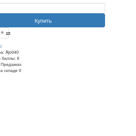
Купить
o
ра:
Ajo040
 баллы:
6
Предзаказ
на складе
0