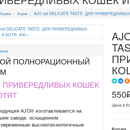
Кошки
Корм
AJO cat DELICATE TASTE. ДЛЯ ПРИВЕРЕДЛИВЫХ 
AJO
TAS
ание
ПР
ХОЙ ПОЛНОРАЦИОННЫЙ
КОШ
РМ
 ПРИВЕРЕДЛИВЫХ КОШЕК
550
ОТЯТ
Цена в б
родукция AJO® изготавливается на
шем заводе, оснащенном
современным высокотехнологичным
Кол-во