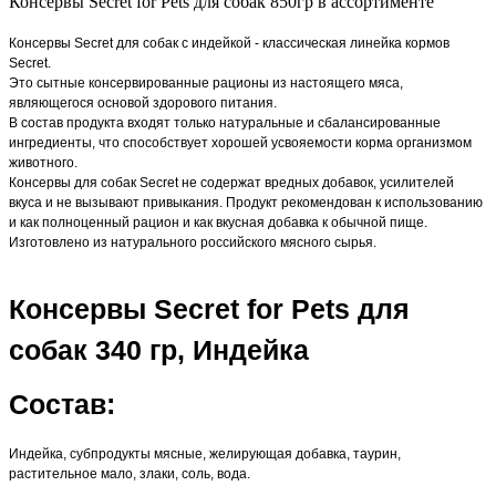
Консервы Secret for Pets для собак 850гр в ассортименте
Консервы Secret для собак с индейкой - классическая линейка кормов
Secret.
Это сытные консервированные рационы из настоящего мяса,
являющегося основой здорового питания.
В состав продукта входят только натуральные и сбалансированные
ингредиенты, что способствует хорошей усвояемости корма организмом
животного.
Консервы для собак Secret не содержат вредных добавок, усилителей
вкуса и не вызывают привыкания. Продукт рекомендован к использованию
и как полноценный рацион и как вкусная добавка к обычной пище.
Изготовлено из натурального российского мясного сырья.
Консервы Secret for Pets для
собак 340 гр, Индейка
Состав:
Индейка, субпродукты мясные, желирующая добавка, таурин,
растительное мало, злаки, соль, вода.