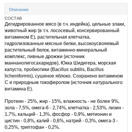
Описание
СОСТАВ
Дегидрированное мясо (в т.ч. индейка), цельные злаки,
животный жир (в т.ч. лососевый, консервированный
витамином E), растительная клетчатка,
гидролизованные мясные белки, высокоусвояемый
растительный белок, витаминно-минеральный
комплекс, пивные дрожжи (источник
маннанолигосахаридов), Юкка Шидигера, морская
капуста, пробиотики (Bacillus subtilis, Bacillus
licheniformis), сушеное яблоко. Cохранено витамином
С и природным токоферолом (источник натурального
витамина Е).
Протеин - 25%, жир - 15%, влажность - не более 9%,
зола - 7,5%, омега-6 - 2,74%, клетчатка - 2,53%, лизин -
1,7%, кальций - 1,3%, фосфор - 0,9%, метионин и
цистин - 0,8%, калий - 0,6%, натрий - 0,3%, омега-3 -
0,25%, триптофан - 0,2%.