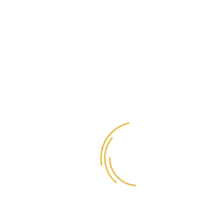
Натуральный продукт без ГМО и примесей. Имеет характерный
рыбный запах (нравится питомцам!). Может иметь
незначительный осадок. Производится на рыбной ферме в
Республике Карелия.
Рекомендации по применению:
Лососевое масло можно давать в отдельное кормление или
добавлять в привычную порцию еды. Начинать лучше с
небольшого количества и за 3-5 дней постепенно доводить до
объема, указанного в таблице кормления (смотри в фото
товара).
Лососевое масло следует принимать курсом минимум 2 месяца,
в год возможно несколько курсов (по индивидуальным
потребностям)