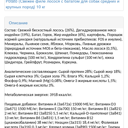
Описание
Состав: Свежий бескостный лосось (26%), Дегидрированное мясо
индейки (19%), Батат, Горох, Жир индейки (6%), картофель, Порошок
корней цикория (натуральный источник пребиотиков: FOS и инулин),
Минералы, Льняное семя, Яблоки, Морковь, Пивные дрожжи
(природный источник MOS и бета-глюканов), Масло лосося (0,5%),
Клюква, Черника, Брокколи, Шпинат, Помидоры, Глюкозамина
гидрохлорид (100 мг/кг), Хондроитина сульфат (100 мг/кг), юкка
Шидигера, Грейпфрут, Розмарин, Куркума.
Аналитические составляющие: Сырой протеин 28%; Сырой жир 18%;
Сырая клетчатка 3%; Сырая зола 7%; Влага 9%; Кальций 1,2%;
Фосфор 0,9%; Магний (Mg) 0,08%; Омега-3 жирные кислоты 1,5%;
Омега-6 жирные кислоты 3%.
Метаболическая энергия: 3918 ккал/кг.
Пищевые добавки: Витамин A (3a672a) 15000 МЕ/кг; Витамин D3
(3а671) 1500 МЕ/кг; Витамин Е (3а700) 150 мг/кг; Витамин B1 (3a821)
2 мг/кг; Витамин B2 (3a825i) 5,5 мг/кг; Кальций-D-пантотенат (3a841)
13 мг/кг; Витамин B6 (3a831) 1,5 мг/кг; Витамин B12
(цианокобаламин) 38 мкг/кг; Ниацин (3a315) 18,4 мг/кг; Фолиевая
кислота (3a316) 0,3 мг/кг; Хлорид холина (3a890) 1500 мг/кг; Таурин