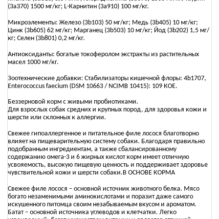
(3a370) 1500 мг/кг; L-Карнитин (3a910) 100 мг/кг.
Микроэлементы: Железо (3b103) 50 мг/кг; Медь (3b405) 10 мг/кг;
Цинк (3b605) 62 мг/кг; Марганец (3b503) 10 мг/кг; Йод (3b202) 1,5 мг/
кг; Селен (3b801) 0,2 мг/кг.
Антиоксиданты: богатые токоферолом экстракты из растительных
масел 1000 мг/кг.
Зоотехнические добавки: Стабилизаторы кишечной флоры: 4b1707,
Enterococcus faecium (DSM 10663 / NCIMB 10415): 109 КОЕ.
Беззерновой корм с живыми пробиотиками.
Для взрослых собак средних и крупных пород, для здоровья кожи и
шерсти или склонных к аллергии.
Свежее гипоаллергенное и питательное филе лосося благотворно
влияет на пищеварительную систему собаки. Благодаря правильно
подобранным ингредиентам, а также сбалансированному
содержанию омега-3 и 6 жирных кислот корм имеет отличную
усвояемость, высокую пищевую ценность и поддерживает здоровье
чувствительной кожи и шерсти собаки.В ОСНОВЕ КОРМА
Свежее филе лосося – основной источник животного белка. Мясо
богато незаменимыми аминокислотами и поразит даже самого
искушенного питомца своим незабываемым вкусом и ароматом.
Батат – основной источника углеводов и клетчатки. Легко