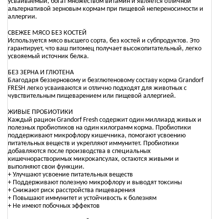
усваиваемый, богат множеством витамин и является отличной
альтернативой зерновым кормам при пищевой непереносимости и
аллергии.
СВЕЖЕЕ МЯСО БЕЗ КОСТЕЙ
Используется мясо высшего сорта, без костей и субпродуктов. Это
гарантирует, что ваш питомец получает высокопитательный, легко
усвояемый источник белка.
БЕЗ ЗЕРНА И ГЛЮТЕНА
Благодаря беззерновому и безглютеновому составу корма Grandorf
FRESH легко усваиваются и отлично подходят для животных с
чувствительным пищеварением или пищевой аллергией.
ЖИВЫЕ ПРОБИОТИКИ
Каждый рацион Grandorf Fresh содержит один миллиард живых и
полезных пробиотиков на один килограмм корма. Пробиотики
поддерживают микрофлору кишечника, помогают усвоению
питательных веществ и укрепляют иммунитет. Пробиотики
добавляются после производства в специальных
кишечнорастворимых микрокапсулах, остаются живыми и
выполняют свои функции.
+ Улучшают усвоение питательных веществ
+ Поддерживают полезную микрофлору и выводят токсины
+ Снижают риск расстройства пищеварения
+ Повышают иммунитет и устойчивость к болезням
+ Не имеют побочных эффектов