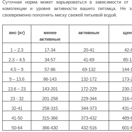
Суточная норма может варьироваться в зависимости от в
комплекции и уровня активности вашего питомца. Не з
своевременно пополнять миску свежей питьевой водой.
вес (кг)
менее
активные
щен
активные
1 – 2.3
17-34
20-41
42-
2.3 – 4.5
34-57
41-69
85-
4.5 – 9
57-86
69-132
144-
9 – 13.6
86-143
132-172
173-
13.6 – 23
143-201
172-229
230-
23 - 32
201-258
229-344
316-
32-41
258-315
344-373
431-
41-50
315-366
373-432
489-
50-64
366-430
432-516
601-