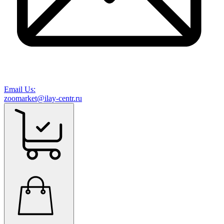
Email Us:
zoomarket@ilay-centr.ru