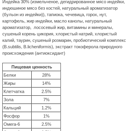
Индейка 30% (измельченое, дегидрированное мясо индейки,
индюшиное мясо без костей, натуральный ароматизатор
(бульон из индейки)), тапиока, чечевица, горох, нут,
картофель, жир индейки, масло канолы, натуральный
ароматизатор, лососевый жир, витамины и минералы,
сушеный корень цикория, хлористый натрий, хлористый
калий, таурин, сушеный розмарин, пробиотический комплекс
(B.subtilis, B.licheniformis), экстракт токоферола природного
происхождения (антиоксидант)
Пищевая ценность
Белки
28%
Жиры
14%
Клетчатка
2.5%
Зола
7%
Кальций
1.2%
Фосфор
1%
Омега-6
2.5%