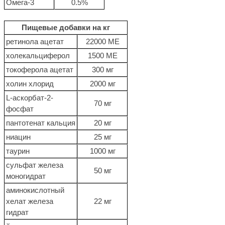
Омега-3
0.5%
Пищевые добавки на кг
ретинола ацетат
22000 МЕ
холекальциферол
1500 МЕ
токоферола ацетат
300 мг
холин хлорид
2000 мг
L-аскорбат-2-
70 мг
фосфат
пантотенат кальция
20 мг
ниацин
25 мг
таурин
1000 мг
сульфат железа
50 мг
моногидрат
аминокислотный
хелат железа
22 мг
гидрат