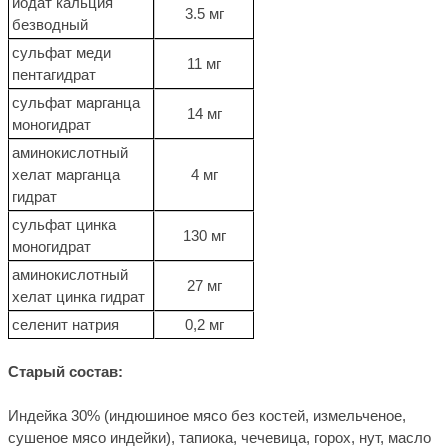
йодат кальция
3.5 мг
безводный
сульфат меди
11 мг
пентагидрат
сульфат марганца
14 мг
моногидрат
аминокислотный
хелат марганца
4 мг
гидрат
сульфат цинка
130 мг
моногидрат
аминокислотный
27 мг
хелат цинка гидрат
селенит натрия
0,2 мг
Старый состав:
Индейка 30% (индюшиное мясо без костей, измельченое,
сушеное мясо индейки), тапиока, чечевица, горох, нут, масло