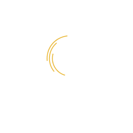
-90*60*5 см
-100*65*5 см
-120*75*5 см
- подходит для средних и крупных пород собак
- изготовлен из велюра, который не будет растягивать
через время, так как отлично держит форму и не
выгорает на солнечных лучах;
- идеально подходит во время поездок, пикников,
посещений ветеринара и просто во время отдыха за
городом
- полностью съемный чехол
Матрас Banquette. 120x75х5 См
3 280₽
3 400₽